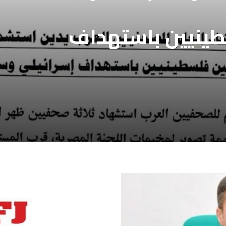
طينيين باستهداف
ع غزة