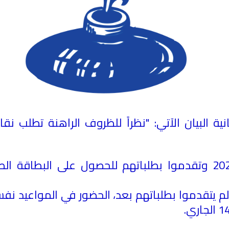
ية البيان الآتي: "نظراً للظروف الراهنة تطلب نقا
الذين سددوا اشتراكاتهم عن عام 2020 وتقدموا بطلباتهم للحصول ع
لم يتقدموا بطلباتهم بعد، الحضور في المواعيد نف
.