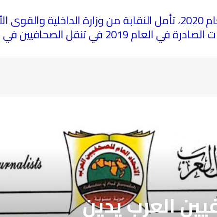
وبانتظار إنجاز بطاقات المحررين عن العام 2020، تأمل النقابة من وزا
ل الصحافيين في هذه الظروف الاستثنائية
ة
فيين العرب يدين