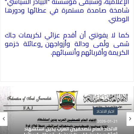
الإعلامية، وستبقى مؤسسته "البيادر السياسي"
شامخة صامدة مستمرة في عطائها ودورها
الوطني
.
كما لا يفوتني أن أقدم عزائي لكريمات جاك
سُمى ولُمى ودالة وأزواجهن ٍوعائلة خزمو
الكريمة وأقربائهم وأنسبائهم
.
اخبار الاتحاد
2026-01-21
الاتحاد العام للصحفيين العرب يدين استشهاد