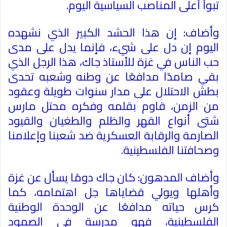
تبوأ أعلى المناصب السياسية اليوم
.
وأضاف: إن هذا الحشد الكبير الذي نشهده
اليوم إن دل على شيء، فإنما يدل على مدى
حب الناس في غزة للأستاذ جاك، هذا الرجل الذي
بقي صامدًا مدافعًا عن وطنه وشعبه تحدى
بطش الاحتلال على مدار سنوات طويلة وعقود
من الزمن، قاوم بقلمه وفكره محتل مارس
شتى أنواع القهر والظلم والطغيان والقيود
الصارمة والرقابة العسكرية ضد شعبنا وإعلامنا
وصحافتنا الفلسطينية
.
وأضاف المدهون: كان جاك دومًا يسأل عن غزة
وأهلها ويولي قضاياها جل اهتمامه، كما
كرس حياته مدافعًا عن الوحدة الوطنية
الفلسطينية، فهو مدرسة في الصمود