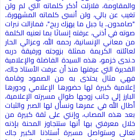
والمقاومة، فلازلت أذكر كلماته التي لم ولن
تغيب عن بالي، ولن أنسى كلماته المشهورة..
"صامدون.. يا جبل ما يهزك ريح"، فمازالت نبرات
صوته في أذني، عرفته إنسانًا بما تعنيه الكلمة
من معاني الإنسانية، رحمه الله، وعزائي الحار
لعائلته الكريمة ممثلة بزوجته ورفيقة دربه
د.ندى خزمو، هذه السيدة الفاضلة والإعلامية
القديرة التي عرفتها منذ أن عرفت الأستاذ جاك،
فهي مثال يحتذى به من الصمود وقامة
إعلامية كبيرة لها حضورها الإعلامي ودورها
البارز إلى جانب زوجها طوال مسيرته الإعلامية،
أطال الله في عمرها ونسأل لها الصبر والثبات
بعد هذه المصاب، وإنني على ثقة كبيرة من
خلال معرفتي بها أنها ستتجاوز المحنة بإذنه
تعالى وستواصل مسيرة أستاذنا الكبير جاك