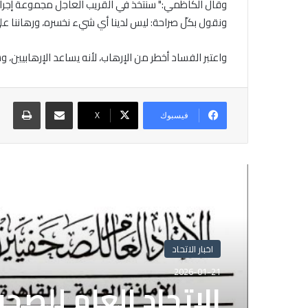
وقال الكاظمي:" سنتخذ في القريب العاجل مجموعة إجراءا
ونقول بكلّ صراحة: ليس لدينا أي شيء نخسره، ورهاننا على
واعتبر الفساد أخطر من الإرهاب، لأنه يساعد الإرهابيين
مشاركة عبر البريد
طباع
فيسبوك
X
أقرأ التالي
اخبار الاتحاد
2026-01-21
اخبار الاتحاد
الاتحاد العام للصح
2025-11-05