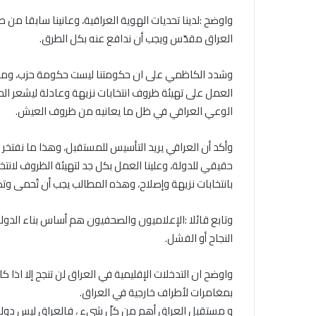
واوضح :لدينا تحديات الهوية العراقية، وعانينا سابقا من ص
العراق مقدّس ويجب أن ندافع عنه بكل الطرق
.
وشدد الكاظمي على ان حكومتنا ليست حكومة حزب، ومشروعنا
العمل على تهيئة ظروف انتخابات نزيهة وعادلة ليشعر ال
الوعي العراقي في ظل ما يعانيه من ظروف العيش
.
وأكد أن العراقي يريد التأسيس للمستقبل، وهذا ما نفتخر
حقيقي للدولة، وعلينا العمل بكل جد لتهيئة الظروف لانت
بانتخابات نزيهة وإصلاح، وهذه المطالب يجب أن تُحمى وتكو
وتابع قائلا :الإعلاميون والصحفيون هم أساس بناء الدو
النجاح أو الفشل
.
واوضح ان التدخلات الإقليمية في العراق لن تنجح إلا اذا
بمغامرات لأطراف خارجية في العراق
.
و مستقبل العراق أهم من كلّ شيء ، فالعراق ليس دولة