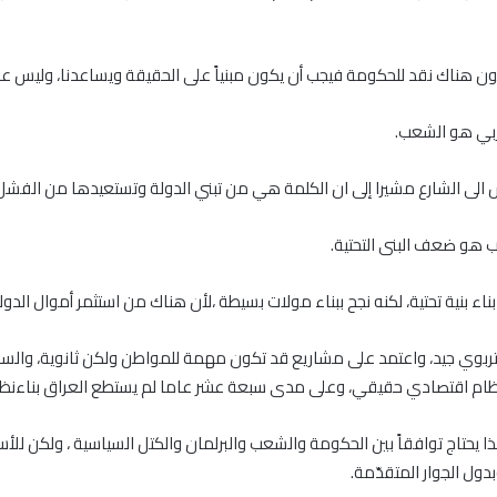
يكون هناك نقد للحكومة فيجب أن يكون مبنياً على الحقيقة ويساعدنا، وليس عل
حزبي هو الشعب
.
الى الشارع مشيرا إلى ان الكلمة هي من تبني الدولة وتستعيدها من الفشل
بب هو ضعف البنى التحتية
.
اء بنية تحتية، لكنه نجح ببناء مولات بسيطة ،لأن هناك من استثمر أموال ا
 تربوي جيد، واعتمد على مشاريع قد تكون مهمة للمواطن ولكن ثانوية، والس
ينا نظام اقتصادي حقيقي، وعلى مدى سبعة عشر عاما لم يستطع العراق بنا
ذا يحتاج توافقاً بين الحكومة والشعب والبرلمان والكتل السياسية ، ولكن للأ
ول الجوار المتقدّمة
.