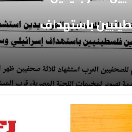
طينيين باستهداف
فيين العرب يطالب
ع غزة
بالافراج عن
ين المعتقلين