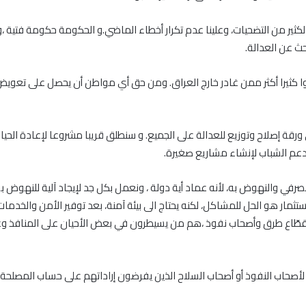
لكثير من التضحيات، وعلينا عدم تكرار أخطاء الماضي.و الحكومة حكومة فتية 
بحث عن العدالة
.
عانوا كثيرا أكثر ممن غادر خارج العراق. ومن حق أي مواطن أن يحصل على ت
قة إصلاح وتوزيع للعدالة على الجميع. و سنطلق قريبا مشروعا لإعادة الحياة ا
 دعم الشباب لإنشاء مشاريع صغيرة
.
رفي والنهوض به، لأنه عماد أية دولة ، ونعمل بكل جد لإيجاد آلية للنهوض 
تثمار هو الحل للمشاكل، لكنه يحتاج الى بيئة آمنة، بعد توفير الأمن والخدما
قطّاع طرق وأصحاب نفوذ ،هم من يسيطرون في بعض الأحيان على المنافذ وع
صحاب النفوذ أو أصحاب السلاح الذين يفرضون إراداتهم على حساب المصلحة 