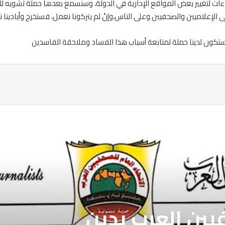
ت لتغيير بعض المواقع الإدارية في الدولة، وسنسمع بعدها حملة تشويه للح
 الإعلاميين والصحفيين وعلى الناس،وإنْ لم يتركونا نعمل، فسنخرج وأيادينا 
، وستكون لدينا حملة لمتابعة أسباب هذا الفساد وملاحقة الفاسدين
ة
فيين العرب يدين