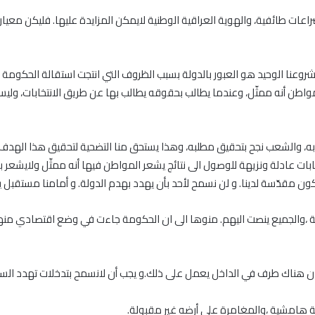
راعات طائفية، والهوية العراقية الوطنية لايمكن المزايدة عليها. فليكن معيارن
 الوحيد هو العبور بالدولة بسبب الظروف التي انتجت استقالة الحكومة السا
مواطن أنه ممثّل، وعندما يطالب بحقوقه يطالب بها عن طريق الانتخابات، و
 به، والشعب نجح بتحقيق مطلبه، وهذا يستحق منا التضحية لتحقيق هذا الهدف.
خابات عادلة ونزيهة للوصول الى نتائج يشعر المواطن فيها أنه ممثّل ولايش
ن مقدّسة لدينا. و لن نسمح لأحد بأن يهدد بهدم الدولة. و أمامنا مستقبل يجب 
لة ،والجميع ينصت اليهم. منوها الى ان الحكومة جاءت في وضع اقتصادي منهار
 كان هناك طرف في الداخل يعمل على ذلك.و يجب أن لانسمح بتدخلات تهدد السي
 هامشية ،والمغامرة على أرضه غير مقبولة
.