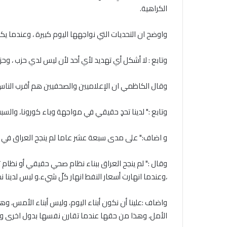
الكراهية
.
واوضح ان التحديات التي نواجهها اليوم كبيرة ، وعندما 
وتابع : لا أشكل أي تهديد لأي أحد لأن ليس لدي حزب ، و
وقال الكاظمي ان الإعلاميين والصحفيين هم أقرب الناس 
وتابع :" لدينا تحدٍ حقيقي في مواجهة وباء كورونا، والس
و اضاف:" على مدى سبعة عشر عاما لم ينجح العراق في بن
وقال :" لم ينجح العراق ببناء نظام صحي حقيقي أو نظام
،وعندما انهارت أسعار النفط انهار كلّ شيء.و ليس لد
واضاف :علينا أن نكون أبناء اليوم، وليس أبناء الأمس، وه
الأمل، وهذا من حقها عندما تقارن نفسها بدول اخرى وبد