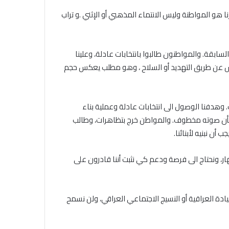
ا هو المواطنة وليس الانتماء المذهبي أو الإثني .و تراب
بقة. والمواطنون طالبوا بانتخابات عادلة، وعلينا
ليس عن طريق التهديد أو السلاح ، وهو مطلب يعكس حجم
 وهدفنا الوصول الى انتخابات عادلة وعملية بناء
عر بأن صوته مخطوف. والمواطن خرج بتظاهرات، وطالب
أن نبنيه لأبنائنا
.
، ونحتاج الى فرصة ودعم كي نثبت أننا قادرون على
ادة العراقية أو النسيج الاجتماعي العراقي، ولن نسمح