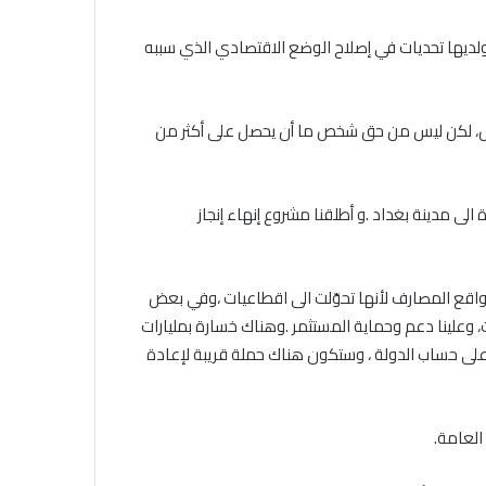
،ولديها تحديات في إصلاح الوضع الاقتصادي الذي سببه
عويض، لكن ليس من حق شخص ما أن يحصل على أكثر من
الاتحاد العام للصحفيين العرب يدين
لى مدينة بغداد .و أطلقنا مشروع إنهاء إنجاز
بكل قوة جريمة إغتيال الاحتلال
الصهيوني للصحفيين الفسطينيين فى
غزة
بواقع المصارف لأنها تحوّلت الى اقطاعيات ،وفي بعض
ت، وعلينا دعم وحماية المستثمر .وهناك خسارة بمليارات
الاتحاد العام للصحفيين العرب يطالب
لى حساب الدولة ، وستكون هناك حملة قريبة لإعادة
بدعم حرية الصحافة فى الدول العربية
وذلك بمناسبة اليوم العالمي للصحافة
الثالث من مايو وعيد الصحافة العربية
العامة
.
السادس من مايو
الاتحاد العام للصحفيين العرب يدين
بكل قوة اغتيال الزميل ابراهيم عجاج