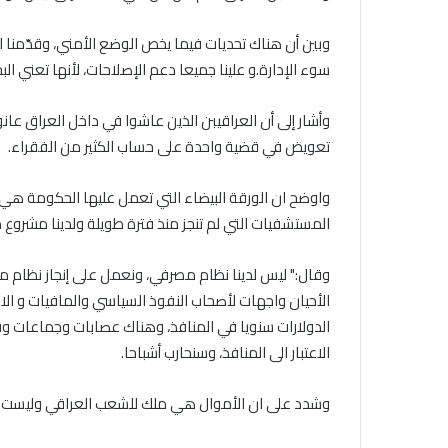
وبين أن هناك تحديات فيما يخص الوضع الأمني، وقدّمنا ا
سوء الإدارة.و علينا جميعا دعم الإصلاحات، لأنها تعني ال
وأشار إلى أن العراقيبن الذين عاشوا في داخل العراق 
تعويض في قضية واحدة على حساب الكثير من الفقراء
.
واوضح ان الورقة البيضاء التي تعمل عليها الحكومة هي ور
المستشفيات التي لم تنجز منذ فترة طويلة ولدينا مشروع
وقال:" ليس لدينا نظام مصرفي، ونعمل على إنجاز نظام مص
الأحيان واجهات لأصحاب النفوذ السياسي والمافيات و الاس
الدولارات سنويا في المنافذ، وهناك عصابات وجماعات و
الاعتبار الى المنافذ، وسنحارب أشباحا
.
وشدد على ان الأموال هي ملك للشعب العراقي وليست لأ