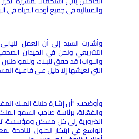
الخامس يأتي استكمالا لمسيرة الخير و
والمتتالية في جميع أوجه الحياة في ا
وأشارت السيد إلى أن العمل النيا
التشريعي ونحن في الميدان الصحفي
والنواب) قد حقق للبلاد، وللمواطنين ا
التي نعيشها إلا دليل على فاعلية المس
وأوضحت: "أن إشارة جلالة الملك المفد
والفعّالة، برئاسة صاحب السمو الملك
الضرورية إلى كل مسكن ومؤسسة، تؤكد
الواسع في ابتكار الحلول الناجحة لم