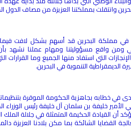
البناء الوطني التي بدأها جلالته منذ بداية عهده 
لبحرين وانتقلت بمملكتنا العزيزة من مصاف الدول ا
بي في مملكة البحرين قد أسهم بشكل لافت فيما 
 ومن واقع مسؤوليتنا ومهام عملنا نشهد بأن
لإنجازات التي استفاد منها الجميع وما القرارات الت
يرة الديمقراطية التنموية في البحرين
.
ى في خطابه بجاهزية الحكومة الموقرة بتنظيماتها 
ي الأمير خليفة بن سلمان آل خليفة رئيس الوزراء 
 أن القيادة الحكيمة المتمثلة في جلالة الملك ا
عالجة القضايا الشائكة بما مكن بلادنا العزيزة دا