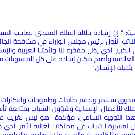
نية: " إن إشادة جلالة الملك المفدى بصاحب الس
النائب الأول لرئيس مجلس الوزراء في مكافحة الجائح
كبير الذي يظل مفخرة لنا ولأمتنا العربية والإسل
ى العالمية وأصبح مكان إشادة على كل المستويات في 
يتخيله الإنسان
".
صندوق يستثمر ويدعم طاقات وطموحات وابتكارات ا
لملك للأعمال الإنسانية وشؤون الشباب بمتابعة ت
 هذا التوجيه السامي، مؤكدة "هو ليس بغريب على
أول لمسيرة الشباب في مملكتنا الغالية الأمر الذي
مية والأكاديمية والفنية والاقتصادية والرياضية