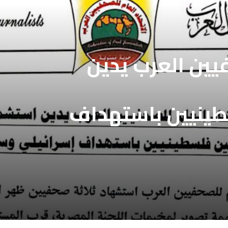
فيين العرب يدين
طينيين باستهداف
ع غزة