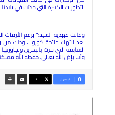
التطورات الكبيرة التي حدثت في بلادنا
وقالت عهدية السيد:" برغم الأزمات ا
بعد انتهاء جائحة كورونا، وذلك من و
السابقة التي مرت بالبحرين وتجاوزتها
وآت بإذن الله تعالى، حفظه الله مملكتن
مشاركة عبر البريد
طباع
فيسبوك
X
أقرأ التالي