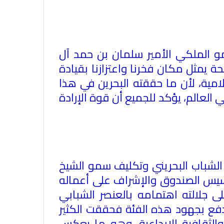
مو الملكي الأمير سلمان بن حمد آل
ة يمثل مكان فخرنا واعتزازنا بقيادة
امية، لأن ما حققته البحرين في هذا
العالم، يؤكد للجميع أن قوة الإرادة
لشباب البحريني وتكليف سمو الشيخ
الاتحاد العام للصحفيين العرب يدين
أسيس الصندوق والإشراف على أعماله
بكل قوة جريمة إغتيال الاحتلال
 جلالته اهتمامه بالعنصر الشبابي
الصهيوني للصحفيين الفسطينيين فى
 دفع بجهود هذه الفئة فحققت الكثير
غزة
 والثقافية الإبداعية، وهو ما يعكس