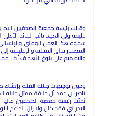
أحلك الظروف التي مرت بها
.
وقالت رئيسة جمعية الصحفيين البحري
خليفة ولي العهد نائب القائد الأعلى 
سموه هذا العمل الوطني والإنساني ال
المضمار تجاوز المحلية والإقليمية إل
والتصميم على بلوغ الأهداف أكبر مما 
وحول توجيهات جلالة الملك بإنشاء 
ناصر بن حمد آل خليفة ممثل جلالة ا
ثمنّت رئيسة جمعية الصحفيين عاليا
البحريني فقد كان ولا زال الداعم ال
من الإنجازات في كافة المجالات العل