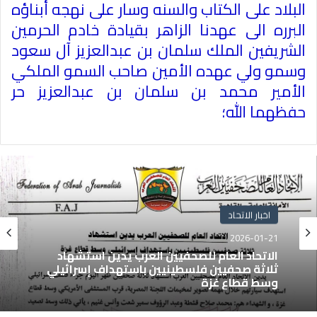
البلاد على الكتاب والسنه وسار على نهجه أبناؤه
البرره الى عهدنا الزاهر بقيادة خادم الحرمين
الشريفين الملك سلمان بن عبدالعزيز آل سعود
وسمو ولي عهده الأمين صاحب السمو الملكي
الأمير محمد بن سلمان بن عبدالعزيز حر
حفظهما الله؛
اخبار الاتحاد
2026-01-21
الاتحاد العام للصحفيين العرب يدين استشهاد
ثلاثة صحفيين فلسطينيين باستهداف إسرائيلي
وسط قطاع غزة