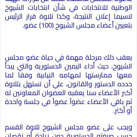
الوطنية للانتخابات في شأن انتخابات الشيوخ
لاسيما إعلان النتيجة، وكذا تلاوة قرار الرئيس
بتعيين أعضاء مجلس الشيوخ (100) عضو
.
يعقب ذلك مرحلة مهمة في حياة عضو مجلس
الشيوخ، حيث أداء اليمين الدستورية والتي يبدأ
معها ممارستها لمهامه النيابية وفقا لما
حدده الدستور والقانون، علي أن تستهل بتلاوة
أكبر الأعضاء سنا يعقبه العضوان المعاونين له
ثم باقي الأعضاء عضواً عضواً في جلسة واحدة
أو أكثر
.
ويجب على عضو مجلس الشيوخ تلاوة القسم
حسب صيغته الدستورية دون زيادة أو نقصان