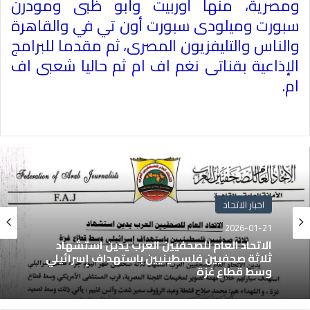
ومصرية، منها أوربيت وأبو ظبى ومودرن
سبورت وميلودى سبورت أون تي في والقاهرة
والناس والتليفزيون المصرى، ثم مقدما للبرامج
الإذاعية بقناتى نغم اف ام ثم حاليا شعبى اف
ام
.
اخبار الاتحاد
2026-01-21
الاتحاد العام للصحفيين العرب يدين استشهاد
ثلاثة صحفيين فلسطينيين باستهداف إسرائيلي
وسط قطاع غزة