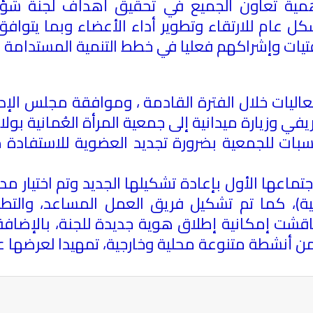
أهمية تعاون الجميع في تحقيق أهداف لجنة ش
شكل عام للارتقاء وتطوير أداء الأعضاء وبما يتو
اليات خلال الفترة القادمة ، وموافقة مجلس الإدار
يفي وزيارة ميدانية إلى جمعية المرأة العُمانية ب
سبات للجمعية بضرورة تجديد العضوية للاستفادة من
تماعها الأول بإعادة تشكيلها الجديد وتم اختيار مدري
كية)، كما تم تشكيل فريق العمل المساعد، والتط
 ناقشت إمكانية إطلاق هوية جديدة للجنة، بالإض
ة