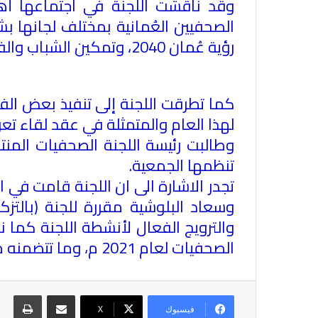
وقد ناقشت اللجنة في اجتماعها 
الصحفيين العُمانية بمختلف لجانها ب
رؤية عُمان 2040، وتمكين الشباب والفتيات وإشراكهم فعليا في خطط التنمية المستدامة في البلاد
كما تطرقت اللجنة إلى تنفيذ بعض الفع
لهذا العام والمتمثلة في عقد لقاء تعر
وطالبت رئيسة اللجنة الصحفيات المنت
تنظمها الجمعية
.
تجدر الاشارة الى ان اللجنة قامت في اج
وسعاد البلوشية مقررة للجنة (بالتز
والترويج الفعال لأنشطة اللجنة كما
الصحفيات لعام 2021 م، وما تتضمنه من أنشطة متنوعة محلية وخارجية، تمهيدا لعرضها على مجلس الإدارة للاعتماد
مشاركة عبر البريد
طباع
فيسبوك
X