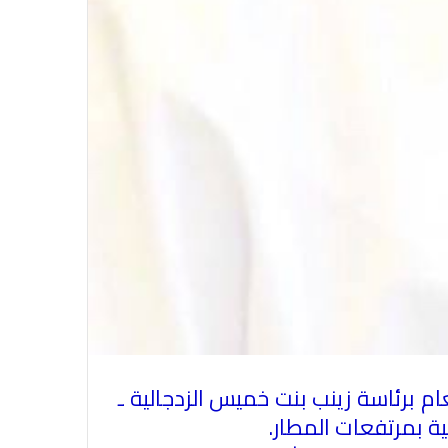
م برئاسة زينب بنت خميس الزدجالية ـ
الاتحاد العام للصحفيين العرب يدين
ة بمرتفعات المطار
.
بكل قوة جريمة إغتيال الاحتلال