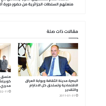
منعتهم السلطات الجزائرية من حضور دورة ألعا
مقالات ذات صلة
منسق ال
البصرة مدينة الثقافة وبوابة العراق
كوبيتش
الاقتصادية وتستحق كل الاحترام
محرري 
والتقدير
02-11
2011-01-31