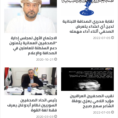
نقابة محرري الصحافة اللبنانية
تدين أي اعتداء يتعرض
الصحفي أثناء أداء مهمته
الاجتماع الأول لمجلس إدارة
2022-07-05
“الصحفيين العمانية يثمنون
دعم السلطنة للعاملين في
الصحافة والإعلام
2020-10-21
نقيب الصحفيين العراقيين
رئيس اتحاد الصحفيين
مؤيد اللامي يعزي بوفاة
السوريين:نظام أردوغان يعرف
الشاعر سمير صبيح
فقط لغة القوة
2022-07-05
2020-03-03