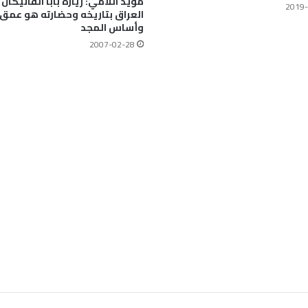
مؤيد اللامي: زيارة بابا الفاتيكان
2019-
العراق بتاريخه وحضارته هو عمق 
وأساس المجد
2007-02-28