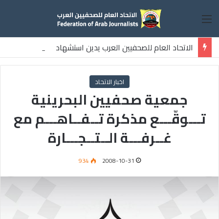
القائمة
الاتحاد العام للصحفيين العرب يدين استشهاد
ثلاثة صحفيين فلسطينيين باستهداف إسرائيلي وسط قطاع غزة
اخبار الاتحاد
جمعية صحفيين البحرينية
تـــوقّـــع مذكرة تــفــاهـــم مع
غــرفـــة الــتــجـــارة
934
2008-10-31