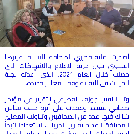
أصدرت
​
نقابة محرري الصحافة
​
اللبنانية تقريرها
السنوي حول حرية الاعلام والانتهاكات التي
حصلت خلال العام 2021. الذي أعدته لجنة
الحريات في النقابة وفقا لمعايير جديدة
.
وتلا النقيب
​
جوزف القصيفي
​
التقرير في مؤتمر
صحافي عقده، وعقدت على أثره حلقة نقاش
شارك فيها عدد من الصحافيين وتناولت المعايير
المختلفة لاعداد تقارير الحريات، استعدادا لتبدأ
لجنة الحريات، التي شكلت حديثا، عملها لإصدار