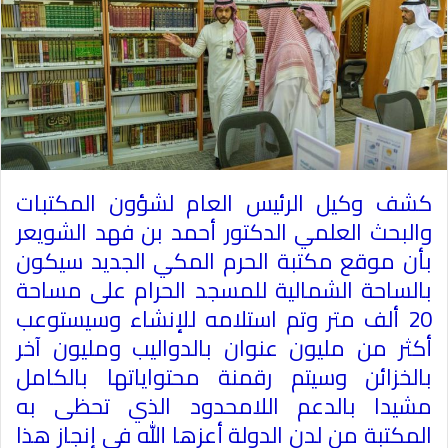
كشف وكيل الرئيس العام لشؤون المكتبات
والبحث العلمي الدكتور أحمد بن فهد الشويعر
بأن موقع مكتبة الحرم المكي الجديد سيكون
بالساحة الشمالية للمسجد الحرام على مساحة
20 ألف متر وتم استلامه للإنشاء وسيستوعب
أكثر من مليون عنوان بالدواليب ومليون آخر
بالخزائن وسيتم رقمنة محتواياتها بالكامل
مشيدا بالدعم اللامحدود الذي تحظى به
المكتبة من لدن الدولة أعزها الله في إنجاز هذا