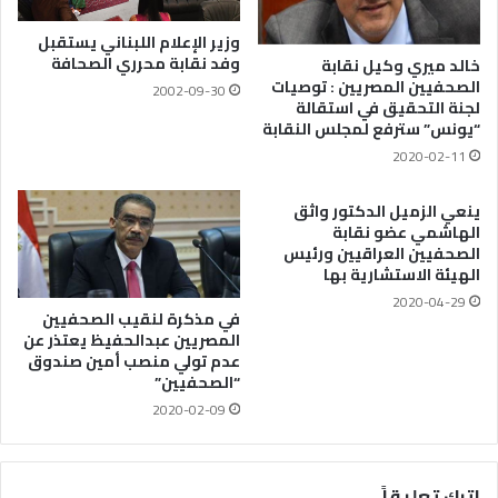
وزير الإعلام اللبناني يستقبل
وفد نقابة محرري الصحافة
خالد ميري وكيل نقابة
الصحفيين المصريين : توصيات
2002-09-30
لجنة التحقيق في استقالة
“يونس” سترفع لمجلس النقابة
2020-02-11
ينعي الزميل الدكتور واثق
الهاشمي عضو نقابة
الصحفيين العراقيين ورئيس
الهيئة الاستشارية بها
2020-04-29
في مذكرة لنقيب الصحفيين
المصريين عبدالحفيظ يعتذر عن
عدم تولي منصب أمين صندوق
“الصحفيين”
2020-02-09
اترك تعليقاً