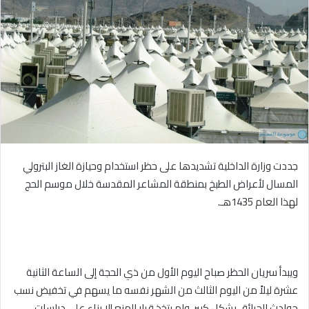
جددت وزارة الداخلية تشديدها على حظر استخدام وحيازة الغاز البترولي
المسال لأعراض الطبخ بمنطقة المشاعر المقدسة خلال موسم الحج
لهذا العام 1435هـ.
ويبدأ سريان الحظر صباح اليوم الأول من ذي الحجة إلى الساعة الثانية
عشرة ليلاً من اليوم الثالث من الشهر نفسه ما يسهم في تخفيض نسب
حوادث الحرائق بشكل كبير, ولم يتخذ قرار المنع إلا بناء على دراسات