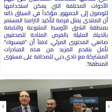
الأدوات المختلفة التي يمكن استخدامها
للوصول إلى الجمهور. مؤكداً في السياق ذاته
أن المنتدى يمثل فرصة لتأكيد التزامنا المستمر
بمنطقة الشرق الأوسط المتنوعة والنابضة
بالحياة المليئة بالفرص المتاحة للصحفيين
صانعي المحتوى المرئي. لافتاً أن "فيسبوك"
تأمل بتقدم المزيد من هذه المبادرات
المشتركة مع نادي دبي للصحافة على مستوى
المنطقة
."
مؤتمرات وندوات
2019-07-08