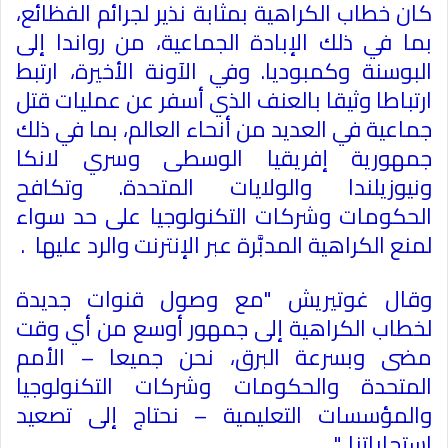
كان خطاب الكراهية بمثابة نذير لجرائم الفظائع،
بما في ذلك الإبادة الجماعية، من رواندا إلى
البوسنة وكمبوديا. وفي الآونة الأخيرة، ارتبط
ارتباطا وثيقا بالعنف الذي أسفر عن عمليات قتل
جماعية في العديد من أنحاء العالم، بما في ذلك
جمهورية إفريقيا الوسطى وسري لانكا
ونيوزيلندا والولايات المتحدة. وتكافح
الحكومات وشركات التكنولوجيا على حد سواء
لمنع الكراهية المدبَّرة عبر الإنترنت والرد عليها
.
وقال غوتيريش "مع وصول قنوات جديدة
لخطاب الكراهية إلى جمهور أوسع من أي وقت
مضى وبسرعة البرق، نحن جميعا – الأمم
المتحدة والحكومات وشركات التكنولوجيا
والمؤسسات التعليمية – نحتاج إلى تصعيد
استجاباتنا
".