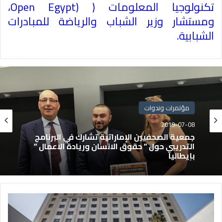
تكنولوجيا المعلومات ( (
Open Egypt
،
ومستشار وزير الشباب والرياضة للمبادرات
الشبابية.
مؤتمرات وندوات
2019-07-08
جمعية الصحفيين الإماراتية تشارك في البرنامج
التدريبي حول ” حقوق الانسان وريادة الاعمال ”
بإيطاليا