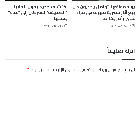
رواد مواقع التواصل يحذرون من
اكتشاف جديد يحول الخلايا
بيع آثار مصرية مهربة فى مزاد
“الصديقة” للسرطان إلى “عدو”
علنى بأمريكا غدا
يقتلها
2015-10-17
2015-12-07
اترك تعليقاً
لن يتم نشر عنوان بريدك الإلكتروني.
الحقول الإلزامية مشار إليها بـ
*
ا
ل
ت
ع
ل
ي
ق