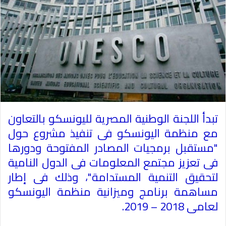
تبدأ اللجنة الوطنية المصرية لليونسكو بالتعاون
مع منظمة اليونسكو فى تنفيذ مشروع حول
"مستقبل برمجيات المصادر المفتوحة ودورها
فى تعزيز مجتمع المعلومات فى الدول النامية
لتحقيق التنمية المستدامة"، وذلك فى إطار
مساهمة برنامج وميزانية منظمة اليونسكو
لعامى 2018 – 2019.