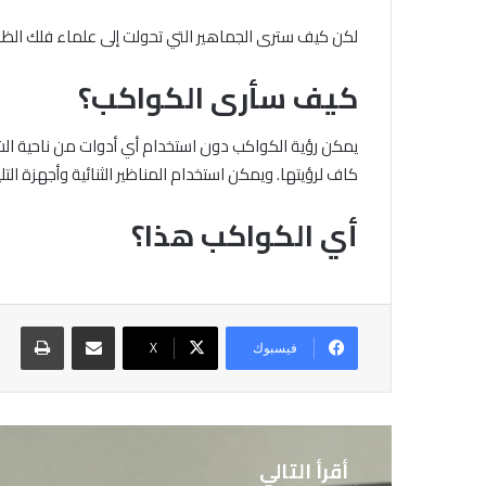
لكن كيف سترى الجماهير التي تحولت إلى علماء فلك الظا
كيف سأرى الكواكب؟
يمكن رؤية الكواكب دون استخدام أي أدوات من ناحية ا
كاف لرؤيتها. ويمكن استخدام المناظير الثنائية وأجهزة الت
أي الكواكب هذا؟
مشاركة عبر البريد
طباع
فيسبوك
X
أقرأ التالي