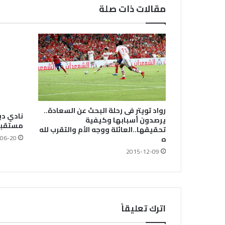
مقالات ذات صلة
رواد تويتر فى رحلة البحث عن السعادة..
نادي د
يرصدون أسبابها وكيفية
مستقبل 
تحقيقها..العائلة ووجه الأم والتقرب لله
06-20
ه
2015-12-09
اترك تعليقاً