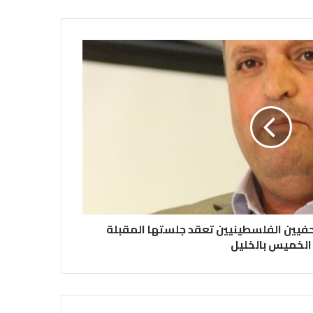
“الأهرام” تحتفى بذكرى شاعر الشباب
والحب الراحل أحمد رامى
تحويل رواية الدكتور سلطان القاسمى
حاكم الشارقة إلى كتاب مسموع
منتدى القاهرة يناقش غداً تحديات
الصحافة فى عصر وسائل التواصل
الاجتماعى
صحفيين الفلسطينيين تعقد جلستها المقبلة
الخميس بالخليل
الأسبوع الثقافي الإماراتي في رومانيا
لتطوير أواصر العلاقات الثقافية
والأدبية والتراثية.