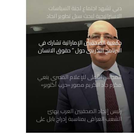
جمعية الصحفيين الإماراتية تشارك في
البرنامج التدريبي حول ” حقوق الانسان
وريادة الاعمال ” بإيطاليا
المجلس الأعلى للإعلام المصري ينعي
مكرم جاد الكريم مصور «حرب أكتوبر»
رئيس إتحاد الصحفيين العرب يهنئ
الشعب العراقي بمناسبة إدراج بابل على
لائحة التراث العالمي
هيئة أبوظبي للغة العربية لدعم
متحدثي اللغة العربية