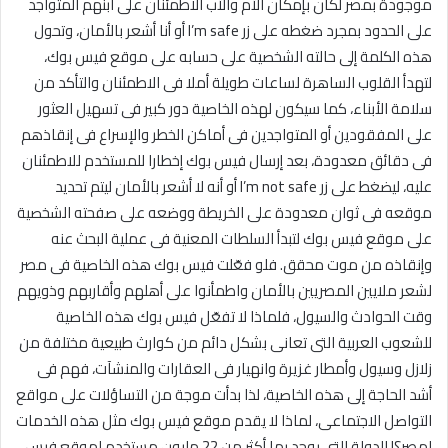
موجودة بمصر لكان بإمكان الأم والأب الاطمئنان على ابنهم المتواجد
على الحدود بمجرد ضغطه على زر I’m safe أو أنا أشعر بالأمان، وتحول
هذه الكلمة إلى حالته الشخصية على حسابه على موقع فيس بوك،
لتهدأ القلوب الساهرة لساعات طويلة أملا فى الاطمئنان والتأكد من
سلامة الأبناء، كما سيكون لهذه الخاصية دور كبير فى تسهيل العثور
على المفقودين أو المتواجدين فى أماكن الخطر والإسراع فى إنقاذهم
فى دقائق معدودة، بعد إرسال فيس بوك إخطارا للمستخدم للاطمئنان
عليه، ليضغط على زر I’m not safe أو أنه لا أشعر بالأمان ليتم تحديد
موقعه فى ثوان معدودة على الخريطة ووضعه على صفحته الشخصية
على موقع فيس بوك لتبدأ السلطات المعنية فى عملية البحث عنه
وإنقاذه من موت محقق. فلو فعّلت فيس بوك هذه الخاصية فى مصر
لشعر ملايين المصريين بالأمان واطمأنوا على أهلهم وأقاربهم وذويهم
وقت الحوادث والسيول، فلماذا لا تفعّل فيس بوك هذه الخاصية
للشعوب العربية التى تعانى بشكل دائم من كوارث طبيعية مختلفة من
زلازل وسيول وأمطار غزيرة وانهيار فى العقارات والمنشآت، فهم فى
أشد الحاجة إلى هذه الخاصية، لذا بدأت موجة من التساؤلات على مواقع
التواصل الاجتماعى، لماذا لا يقدم موقع فيس بوك مثل هذه الخدمات
لمصر؟! الدولة التى يوجد بها أكثر من 22 مليون مستخدم لموقع فيس