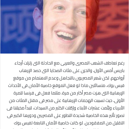
رغم تعاطف الشعب المصرى والعربى مع الحادثة التى زلزلت أرجاء
باريس أمس الأول، والحزن على مئات الضحايا التى حصد الإرهاب
أرواحهم، لكن شعر المصريون بالتجاهل وعدم الاهتمام من موقع
فيس بوك، متسائلين ماذا لو فعل الموقع خاصية الأمان فى الأحداث
الإرهابية التى هزت مصر أكثر من مرة، مثلما فعل فى فرنسا للمرة
الأولى، حيث تسببت الهجمات الإرهابية على مصر فى مقتل المئات من
الأبرياء ويُتّمت عشرات الأبناء ورُمّلت الكثير من السيدات، لتبدأ مخيلتنا فى
تصور تأثير هذه الخاصية شديدة التطور على المصريين ودورها الكبير فى
التقليل من المفقودين. لو كانت خاصية الأمان التابعة لفيس بوك