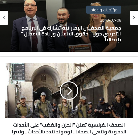
مؤتمرات وندوات
2019-07-08
جمعية الصحفيين الإماراتية تشارك في البرنامج
التدريبي حول ” حقوق الانسان وريادة الاعمال ”
بإيطاليا
الصحف الفرنسية تعلن "الحزن والغضب" على الأحداث
الدموية وتنعى الضحايا.. لوموند تندد بالأحداث.. وليبرا