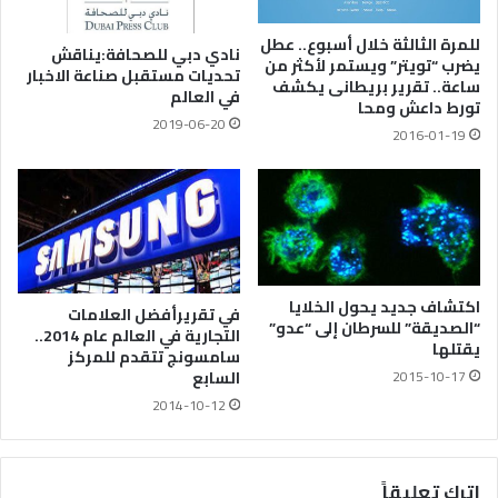
للمرة الثالثة خلال أسبوع.. عطل
نادي دبي للصحافة:يناقش
يضرب “تويتر” ويستمر لأكثر من
تحديات مستقبل صناعة الاخبار
ساعة.. تقرير بريطانى يكشف
في العالم
تورط داعش ومحا
2019-06-20
2016-01-19
اكتشاف جديد يحول الخلايا
في تقريرأفضل العلامات
“الصديقة” للسرطان إلى “عدو”
التجارية في العالم عام 2014..
يقتلها
سامسونج تتقدم للمركز
2015-10-17
السابع
2014-10-12
اترك تعليقاً