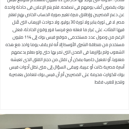
بوك يقضون أغلب يومهم فى تصفحه. فلم يتم الإعلان فى حادثة واحدة
عن دعم المصريين وإطلاق ميزة تغيير صورة الحساب الخاص بهم لعلم
مصر، لا فى ثورة يناير ولا ثورة 30 يوليو، ولا حوادث الإرهاب التى قُتل
فيها المئات، على غرار ما فعله مع فرنسا فور وقوع الحادثة، فعلى
الرغم من وصول عدد مستخدمى موقع فيس بوك إلى 114 مليون
مستخدم من منطقة الشرق الأوسط إلا أنه لم يقف يوما واحد مع هذه
الشعوب ولم يؤازرها فى المحن التى تمر بها حتى ولو بعلم يدعمهم
معنويا، أو تفعيل خاصية يمكن أن تقلل من حجم القلق الذى تعيشه
أسرة مصرية كانت أو عربية، ويبقى السؤال إلى متى تظل أدوات فيس
بوك للكوارث محرمة على المصريين أم أن فيس بوك تتعامل بعنصرية
وتتحيز للغرب فقط