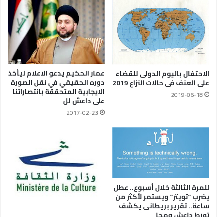
عمار الحكيم يدعو الاعلام ليأخذ
الاحتفال باليوم الدولى للقضاء
دوره الحقيقي في نقل الصورة
على العنف فى حالات النزاع 2019
الايجابية المتحققة بانتصاراتنا
2019-06-18
على داعش لل
2017-02-23
للمرة الثالثة خلال أسبوع.. عطل
يضرب “تويتر” ويستمر لأكثر من
ساعة.. تقرير بريطانى يكشف
تورط داعش ومحا