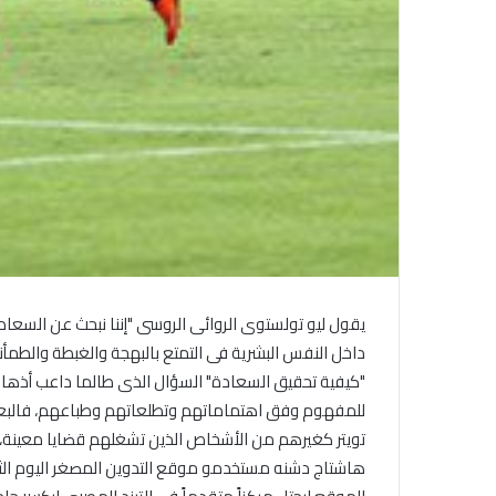
يقول ليو تولستوى الروائى الروسى "إننا نبحث عن السعاد
داخل النفس البشرية فى التمتع بالبهجة والغبطة والطمأني
"كيفية تحقيق السعادة" السؤال الذى طالما داعب أذهان
للمفهوم وفق اهتماماتهم وتطلعاتهم وطباعهم، فالبعض ير
تويتر كغيرهم من الأشخاص الذين تشغلهم قضايا معينة،
هاشتاج دشنه مستخدمو موقع التدوين المصغر اليوم الثلا