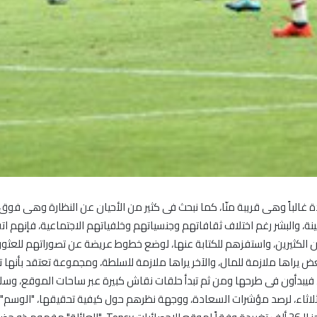
ة غالباً وهى قريبة منّا، كما نبحث فى كثير من الأحيان عن النظارة وهى فوق
نة، والبشر رغم اختلاف ثقافاتهم وجنسياتهم وخلفياتهم الاجتماعية، فإنهم ات
 الكثيرين، واستفزهم للكتابة عنها، لوضع خطوط عريضة عن تصوراتهم للعثور
اها ملازمة للمال، والآخر يراها ملازمة للسلطة، ومجموعة تعتقد بأنها ت
 فيبدأون فى طرحها ومن ثم تبدأ حلقات نقاش كبيرة عبر ساحات الموقع، وس
ثاء، لرصد مؤشرات السعادة، ووجهة نظرهم حول كيفية تحقيقها، "الوسم" الذ