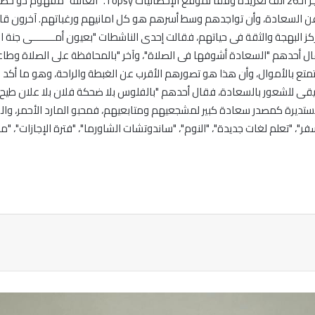
الموقع ليحتل مركزاً متقدماً فى الترند المصرى ليكسر حاجز ا
ن السعادة، وأن تواجدهم وسط أسرهم هو كل امانيهم ورغباتهم. آخرون قالو
لبهجة والثقة فى حياتهم، فقالت إحدى الناشطات "بعيون أمــــــــى جنة الدنيا
دهم "السعادة أشوفها فى الصلاة"، وآخر "بالمحافظة على الصلاة وطاعة الو
لتمتع بالأموال، وأن هذا هو تصورهم الأقرب عن الغبطة والراحة، وهو ما أك
للشعور بالسعادة، فقال أحدهم "بالفلوس بلا ضحكة فلان بلا علان طيح ال
رة كمصدر سعادة كبير لمشجعيهم ومتابعيهم، فمحبو المارد الأحمر، والقلعة ا
"، "تعلم لغات جديدة"، "النوم"، "ساندوتشات الشاورما"، "فترة الإجازات"، "م
ة