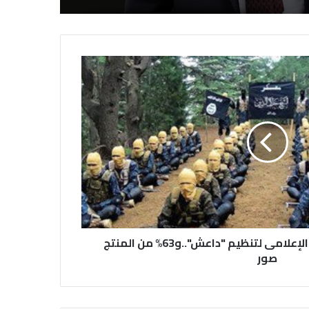
“الأهرام” تحتفى بذكرى شاعر الشباب
والحب الراحل أحمد رامى
تحويل رواية الدكتور سلطان القاسمى
حاكم الشارقة إلى كتاب مسموع
منتدى القاهرة يناقش غداً تحديات
الصحافة فى عصر وسائل التواصل
مرصد الإفتاء :تراجع الأداء الإعلامى لتنظيم "داعش"..و63% من المنتج
الاجتماعى
صور
الأسبوع الثقافي الإماراتي في رومانيا
لتطوير أواصر العلاقات الثقافية