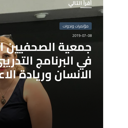
أقرأ التالي
مؤتمرات وندوات
مؤتمرات وندوات
2019-07-08
2019-07-07
مكرم جاد الكريم م
الانسان وريادة الاع