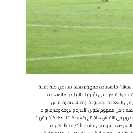
“الأهرام” تحتفى بذكرى شاعر الشباب
 عيوننا"، فالسعادة مفهوم مجرد، يعبر عن رغبة دفينة
والحب الراحل أحمد رامى
فقوا واجتمعوا على دأبهم الدائم لإدراك السعادة.
 على السعادة المنشودة، واختلفت نظرة الناس
قبع داخل مفهوم تكوين الأسرة والزوجة وغيره. رواد
تحويل رواية الدكتور سلطان القاسمى
لاحهم فى النقاش هاشتاج وتغريدة. "السعادة أشوفها"
حاكم الشارقة إلى كتاب مسموع
ى صعد بقوة فى قائمة الأكثر تداولاً بين رواد