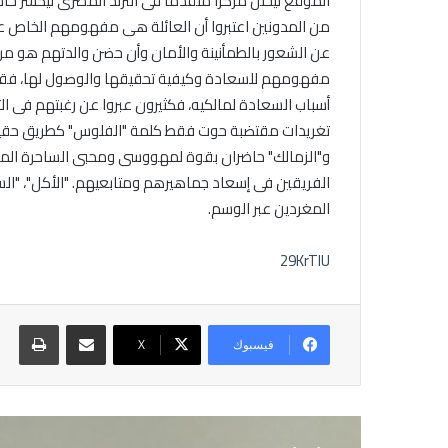
من المدونين اعتبروا أن العائلة هى مفهومهم الخاص ع
عن الشعور بالطمأنينة والأمان وأن حضن والدتهم هو مركز ا
مفهومهم للسعادة وكيفية تحقيقها والوصول لها، فقال أح
أسباب السعادة لمالكيه، فكثيرون عبروا عن رغبتهم فى ا
تغريدات مقتضبة حوت فقط كلمة "الفلوس" كطريق حقيقى 
و"الزمالك" حاضران بقوة لمهووسى ومحبى الساحرة المستدي
الفريقين فى إسعاد جماهيرهم ومتابعيهم. "الأكل"، "السفر
المغردين عبر الوسم.
29KrTIU
مشاركة عبر البريد
طباع
فيسبوك
X