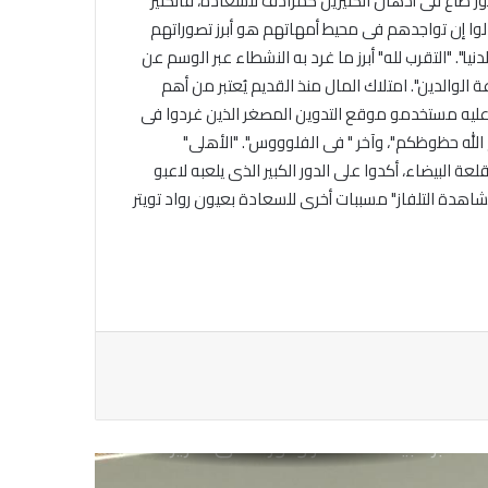
لـ26 ألف تغريدة وفقاً لموقع الإحصائيات Topsy. "العائلة" مفهوم ذو حضور طاغ فى أذهان الكثيرين كمرادف للسعادة، فالكثير
ا إن تواجدهم فى محيط أمهاتهم هو أبرز تصوراتهم
منتدى القاهرة يناقش غداً تحديات
". "التقرب لله" أبرز ما غرد به النشطاء عبر الوسم عن
الصحافة فى عصر وسائل التواصل
الدين". امتلاك المال منذ القديم يُعتبر من أهم
الاجتماعى
د عليه مستخدمو موقع التدوين المصغر الذين غردوا فى
له حظوظكم"، وآخر " فى الفلوووس". "الأهلى"
لبيضاء، أكدوا على الدور الكبير الذى يلعبه لاعبو
الأسبوع الثقافي الإماراتي في رومانيا
شاهدة التلفاز" مسببات أخرى للسعادة بعيون رواد تويتر
لتطوير أواصر العلاقات الثقافية
والأدبية والتراثية.
منظمة اليونسكو تناقش مستقبل
برمجيات المصادر ودورها فى تعزيز
مجتمع المعلومات فى الدول النامية
دبي تشهد اجتماع لجنة السياسات
الاستراتيجية لبحث سبل تطوير اتحاد