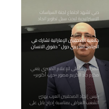
الصحفيين العرب نحو صحافة عربية أكثر
تطوراً، ومواكبةً للمستقبل
جمعية الصحفيين الإماراتية تشارك في
البرنامج التدريبي حول ” حقوق الانسان
وريادة الاعمال ” بإيطاليا
المجلس الأعلى للإعلام المصري ينعي
مكرم جاد الكريم مصور «حرب أكتوبر»
رئيس إتحاد الصحفيين العرب يهنئ
الشعب العراقي بمناسبة إدراج بابل على
لائحة التراث العالمي
هيئة أبوظبي للغة العربية لدعم
متحدثي اللغة العربية