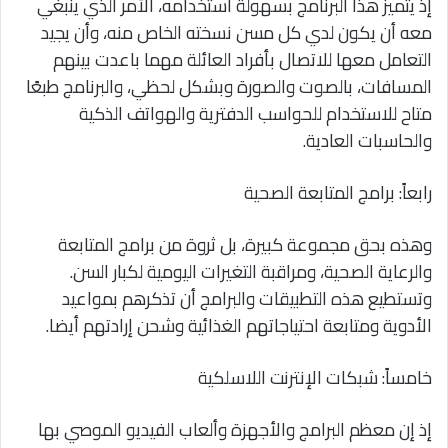
إذ يتميز هذا البرنامج بسهولة استخدامه، الأمر الذي ينبغي
معه أن يكون لدي كل مسن نسخته الخاص منه، وأن يجيد
التعامل معها للاتصال بأفراد العائلة مهما باعدت بينهم
المسافات، بالصوت والصورة وبشكل لحظي، والبرنامج طبعًا
متاح للاستخدام للحواسب الدفترية والهواتف الذكية
والحاسبات العادية.
رابعاً: برامج المتابعة الصحية
وهذه بحق مجموعة كبيرة، بل ثروة من برامج المتابعة
والرعاية الصحية، ومراقبة التغيرات اليومية لكبار السن.
وتستطيع هذه التطبيقات والبرامج أن تذكرهم بمواعيد
الأدوية ومتابعة احتياجاتهم الغذائية وشحن إرادتهم أيضا.
خامساً: شبكات الإنترنت اللاسلكية
إذ إن معظم البرامج والأجهزة وألعاب الفيديو الموصي بها