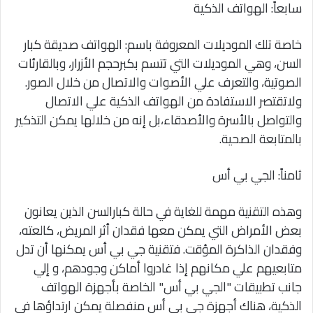
سابعاً: الهواتف الذكية
خاصة تلك الموديلات المعروفة باسم: الهواتف صديقة كبار
السن، وهي الموديلات التي تتسم بكبرحجم الأزرار، وبالقارئات
الصوتية، والتعرف علي الأصوات والاتصال من خلال الصور.
ولاتقتصر الاستفادة من الهواتف الذكية علي الاتصال
والتواصل بالأسرة والأصدقاء،بل إنه من خلالها يمكن التذكير
بالمتابعة الصحية.
ثامناً: الجي بي أس
وهذه التقنية مهمة للغاية في حالة كبارالسن الذين يعانون
بعض الأمراض التي يمكن معها فقدان أثر المريض، كالعته،
وفقدان الذاكرة المؤقت. فتقنية جي بي أس يمكنها أن تدل
متابعيهم علي مكانهم إذا غادروا أماكن وجودهم، و إلي
جانب تطبيقات "الجي بي أس" الخاصة بأجهزة الهواتف
الذكية، هناك أجهزة جي بي أس منفصلة يمكن ارتداؤها في