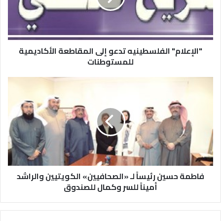
"الإعلام" الفلسطينيه تدعو إلى المقاطعة الأكاديمية
للمستوطنات
فاطمة حسين رئيساً لـ «الصحافيين» الكويتيين والراشد
أميناً للسر وكمال للصندوق