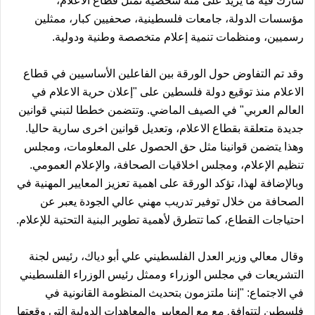
شارك فيه ما يزيد على مئة شخصية تمثل قطاع الاعلام،
مؤسسات الدولة، جامعات فلسطينية، صحفيين كبار، ممثلين
رسميين، ومنظمات تنمية إعلام متخصصة وطنية ودولية.
وقد تم التفاوض حول الورقة بين الفاعلين الأساسيين في قطاع
الاعلام منذ توقيع دولة فلسطين على "إعلان حرية الاعلام في
العالم العربي" في الصيف الماضي. وتتضمن خططا لتبني قوانين
جديدة متعلقة بقطاع الاعلام، وتعديل قوانين اخرى سارية حاليا.
وهذا يتضمن قوانينا مثل حق الحصول على المعلومات، ومجلس
تنظيم الإعلام، ومجلس اخلاقيات الصحافة، والإعلام العمومي.
وبالإضافة لهذا، تؤكد الورقة على اهمية تعزيز المعايير المهنية في
الصحافة من خلال توفير تدريب مهني عالي الجودة يعبر عن
احتياجات القطاع، كما تتطرق لأهمية تطوير البنية التحتية للإعلام.
وقال معالي وزير العدل الفلسطيني علي أبو دياك، رئيس لجنة
التشريعات في مجلس الوزراء وممثل رئيس الوزراء الفلسطيني
في الاجتماع: "إننا ملتزمون بتحديث المنظومة القانونية في
فلسطين لتتوافق مع مع المعايير والمعاهدات الدولية التي وقعتها