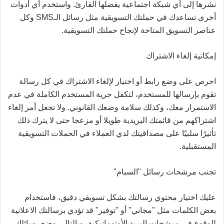
نشرها إلى أي شبكة اجتماعية يفضلها القارئ. واستخدم أي أدوات
أخرى تساعدك في حملتك التسويقية مثل رسائل الـSMS وكل
عناصر التسويق المتاحة لإنجاح حملتك التسويقية.
إمكانية إلغاء الاشتراك
احرص على وضع رابط أو اختيار لإلغاء الاشتراك في كل رسالة
تقوم بإرسالها للمستخدم، لتكفل حرية المستخدم الكاملة في عدم
الاستمرار معك، وكذلك سلامة وضعك القانوني. ولا تجعل أمر إلغاء
اشتراكهم من قائمتك البريدية طويلا أو مزعجا حتى لا يترك ذلك
تأثيرًا سلبيًا على مصداقيتك لدي العملاء في الحملات التسويقية
المستقبلية.
تجنب مرشحات رسائل "السبام"
عليك اختيار محتوي رسالتك بشكل تسويقي دقيق، فاستخدام
بعض الكلمات مثل "مجاني" أو "توفير" قد تؤدي برسالتك الاعلانية
للوقوع في مرشحات البريد الأوتوماتيكية، وبالتالي وضع رسائلك