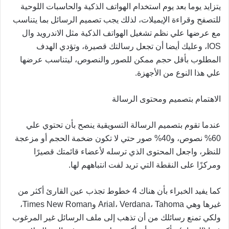
يتزايد يوما بعد يوم استخدام الهواتف الذكية والحاسبات اللوحية
للتصفح وقراءة الإيميلات، لذلك يجب تصميم الرسائل بما يتناسب
مع عرضها علي نظم تشغيل الهواتف الذكية مثل الاندرويد وال
IOS، وعليك أيضا أن تجعل رسالتك قصيرة، وتؤدي الهدف
المطلوب بأقل حجم ممكن للصور والنصوص، ليتناسب عرضها
علي هذا النوع من الأجهزة.
الاهتمام بتصميم ومحتوى الرسالة
عندما تقوم بتصميم الرسالة التسويقية ينصح بأن تحتوي علي
60% نصوص، و40% صور حتي لا تكون ضخمة الحجم أو مزعجة
للنظر، واجعل المحتوى الذي ترسله لأعضاء قائمتك قصيرًا
ومركزًا على النقطة التي تريد لفت انتباههم لها.
كما يفيد الخبراء بأن هناك 4 خطوط تجذب عين القارئ أكثر من
غيرها وهي Arial، Verdana، Tahoma وTimes New Roman،
ولكي تمنع رسائلك من أن تذهب إلى ملف الرسائل غير المرغوب