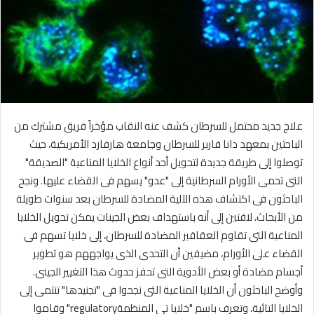
علاج جديد محتمل للسرطان كشف عنه النقاب مؤخراً فريق مشترك من
الباحثين بمعهد دانا فاربر للسرطان وجامعة هارفارد الأمريكية، حيث
توصلوا إلى طريقة جديدة لتحويل أحد أنواع الخلايا المناعية "الصديقة"
التى تحمى الأورام السرطانية إلى "عدو" يسهم فى القضاء عليها. ونجح
الباحثون فى اكتشاف هذه الآلية المضادة للسرطان بعد سنوات طويلة
من الأبحاث، لافتين إلى أنه باستهداف بعض الجينات يمكن تحويل الخلايا
المناعية التى تقاوم العقاقير المضادة للسرطان، إلى خلايا تسهم فى
القضاء على الأورام، مضيفين أن التحدى الذى يواجههم هو تطوير
أجسام مضادة أو بعض الأدوية التى تحفز حدوث هذا التغيير الجينى.
وأوضح الباحثون أن الخلايا المناعية التى نجحوا فى "تجنيدها" تنتمى إلى
الخلايا التائية، وتعرف باسم "خلايا تى المنظمةregulatory" وقاموا