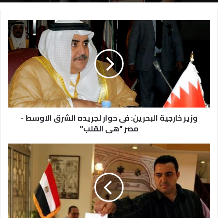
وزير خارجية البحرين: فى حوار لجريده الشرق الاوسط -
مصر "هى القلب"