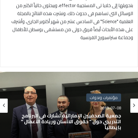
بتحويلها إلى خلايا تى المستجيبة effector، ويبحثون حالياً الكثير من
الوسائل التى تساهم فى حدوث ذلك. ونشرت هذه النتائج بالمجلة
العلمية "Science" فى السادس عشر من شهر أكتوبر الجارى، وأشرف
على هذه الأبحاث أيضاً فريق دولى من مستشفى بوسطن للأطفال
وجماعة ستراسبورج الفرنسية
مؤتمرات وندوات
2019-07-08
جمعية الصحفيين الإماراتية تشارك في البرنامج
التدريبي حول ” حقوق الانسان وريادة الاعمال ”
بإيطاليا