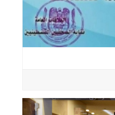
رئيس العراق ومجلس الوزراء والنواب
والشخصيات العامة يهنؤن الصحفيين
العراقيين
يطالب السلطات السودانية بالإفراج
الفوري عن الزميل الصحفي اسحق
احمد فضل الله
يدعو الى دعم القضية الفلسطينية
وحقوق الشعب الفلسطيني
فى مجالات الصحافة والإذاعة
والتليفزيون والإنتاج الدرامى والإعلام
الرقمي