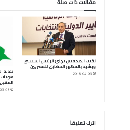
مقالات ذات صلة
نقيب الصحفيين يهنئ الرئيس السيسى
ويشيد بالمظهر الحضارى للمصريين
نقابة ا
2018-04-03
هويات ا
المقبل
03-03
اترك تعليقاً