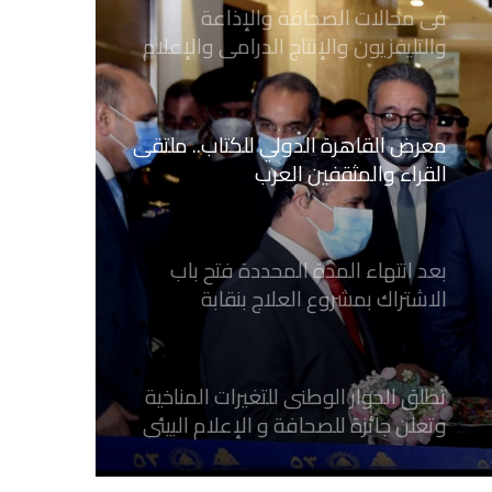
معرض القاهرة الدولي للكتاب.. ملتقى
القراء والمثقفين العرب
بعد انتهاء المدة المحددة فتح باب
الاشتراك بمشروع العلاج بنقابة
الصحفيين المصريين
تطلق الحوار الوطنى للتغيرات المناخية
وتعلن جائزة للصحافة و الإعلام ‎البيئي
عن التغيرات المناخية
نقابة الصحفيين العراقيين تستقبل طلبة
كلية الإعلام بجامعة المستقبل في بابل