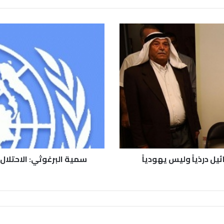
ئيل درذياً وليس يهودياً
سمية البرغوثي: الاحتلا