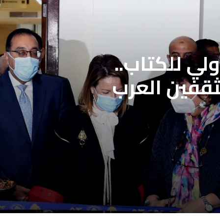
لمحددة فتح باب
علاج بنقابة
ن
لي للكتاب..
ثقفين العرب