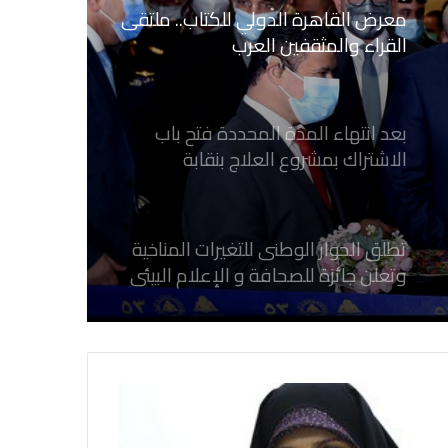
بعد انتهاء المدة المحددة فتح باب
الاشتراك بمشروع العلاج بنقابة
الصحفيين المصريين
تطلق الحوار الوطنى للتغيرات المناخية
وتعلن جائزة للصحافة و الإعلام ‎البيئي
عن التغيرات المناخية
نقابة الصحفيين العراقيين تستقبل طلبة
كلية الإعلام بجامعة المستقبل في بابل
في احتفالية عيد الصحافة النجفية