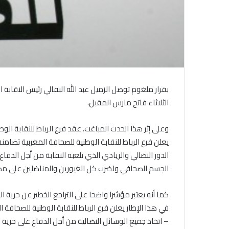
بقرار ملغوم توصل الزميل عبد الله البقالي رئيس النقابة
الثلاثاء فاتح مارس المقبل.
يعلن فرع الرباط للنقابة الوطنية للصحافة المغربية تضا
الدور النضالي والريادي الذي تلعبه النقابة من أجل الدفاع
الجسم الصحافي ولضرب كل الغيورين والمناضلين على مص
كما أنه يعتبر مؤشرا واضحا على التراجع الخطير عن حرية الص
في هذا الإطار يعلن فرع الرباط للنقابة الوطنية للصحافة ا
– اتخاذ جميع الوسائل النضالية من أجل الدفاع على حرية ا