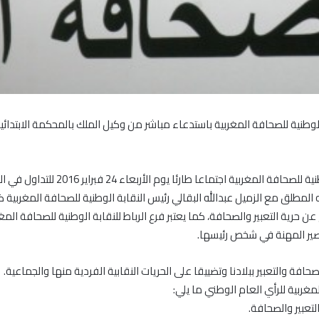
 الوطنية للصحافة المغربية باستدعاء مباشر من وكيل الملك بالمحكمة الابتدائ
وعلى إثر هذا الحدث المباغت، عقد فرع ا
منه المطلق مع الزميل عبدالله البقالي رئيس النقابة الوطنية للصحافة المغر
 عن حرية التعبير والصحافة، كما يعتبر فرع الرباط للنقابة الوطنية للصحافة ال
ير المهنة في شخص رئيسها.
حافة والتعبير ببلادنا وتضييقا على الحريات النقابية الفردية منها والجماعية.
لمغربية للرأي العام الوطني ما يلي:
لتعبير والصحافة.