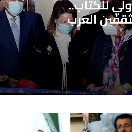
لي للكتاب..
ثقفين العرب
لمحددة فتح باب
علاج بنقابة
ن