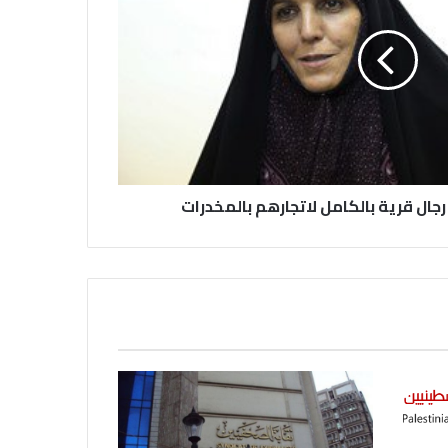
بمناسبة مرور ١١٢ عاما على صدور أول
صحيفة (العلم)
في عيد الصحافة العراقية تحية لكل
الصحفيين ولأرواح شهداء الصحافة
رئيس العراق ومجلس الوزراء والنواب
 رجال قرية بالكامل لاتجارهم بالمخدرات
والشخصيات العامة يهنؤن الصحفيين
العراقيين
يطالب السلطات السودانية بالإفراج
الفوري عن الزميل الصحفي اسحق
احمد فضل الله
يدعو الى دعم القضية الفلسطينية