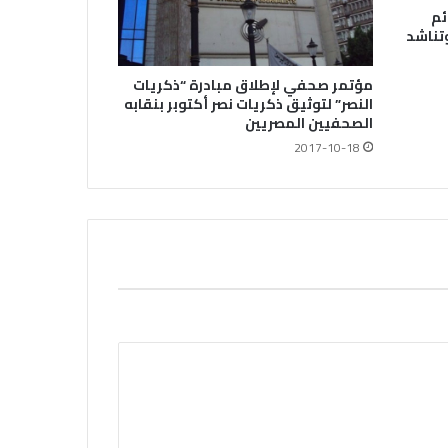
وحقوق الشعب الفلسطيني
ئم
تناشد
مؤتمر صحفي لإطلاق مبادرة “ذكريات
فى مجالات الصحافة والإذاعة
النصر” لتوثيق ذكريات نصر أكتوبر بنقابه
الصحفيين المصريين
والتليفزيون والإنتاج الدرامى والإعلام
2017-10-18
الرقمي
معرض القاهرة الدولي للكتاب.. ملتقى
القراء والمثقفين العرب
بعد انتهاء المدة المحددة فتح باب
الاشتراك بمشروع العلاج بنقابة
الصحفيين المصريين