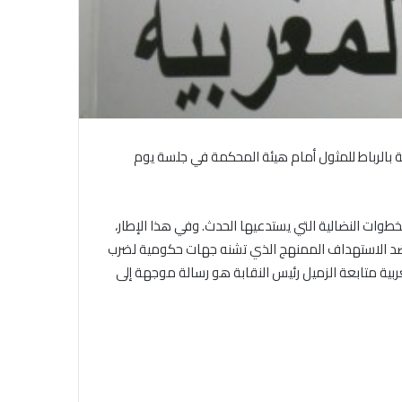
في احتفالية عيد الصحافة النجفية
ية بالرباط للمثول أمام هيئة المحكمة في جلسة يوم
بمناسبة مرور ١١٢ عاما على صدور أول
صحيفة (العلم)
لرباط للنقابة الوطنية للصحافة المغربية اجتماعا طارئا يوم الأربعاء 24 فبراير 2016 للتداول في الخطوات النضالية التي يستدعيها الحدث. وفي هذا الإطار،
بية ضد الاستهداف الممنهج الذي تشنه جهات حكومية لضرب
في عيد الصحافة العراقية تحية لكل
مغربية متابعة الزميل رئيس النقابة هو رسالة موجهة إلى
الصحفيين ولأرواح شهداء الصحافة
رئيس العراق ومجلس الوزراء والنواب
والشخصيات العامة يهنؤن الصحفيين