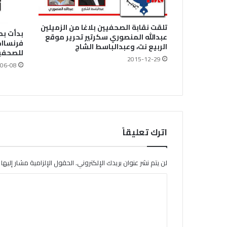
تلقت نقابة الصحفيين بلاغا من الزميلين
بدأت بم
عبدالله المنصوري سكرتير تحرير موقع
فرنسااج
الربيع نت، وعبدالباسط الشاج
للصحفيين
2015-12-29
06-08
اترك تعليقاً
لن يتم نشر عنوان بريدك الإلكتروني.
الحقول الإلزامية مشار إليها ب
ا
ل
ت
ع