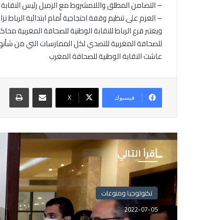
– التضامن المطلق واللامشروط مع الزميل رئيس النقابة عب
– العزم على تنظيم وقفة احتجاجية أمام ابتدائية الرباط تز
ويعتبر فرع الرباط للنقابة الوطنية للصحافة المغربية مح
للصحافة المغربية للتصدي لكل الممارسات التي من شأنها
عاشت النقابة الوطنية للصحافة المغرب
مشاركة عبر البريد
طباع
فيسبوك
X
أقرأ التالي
تكنولوجيا ومنوعات
تكنولوجيا ومنوعات
2022-07-05