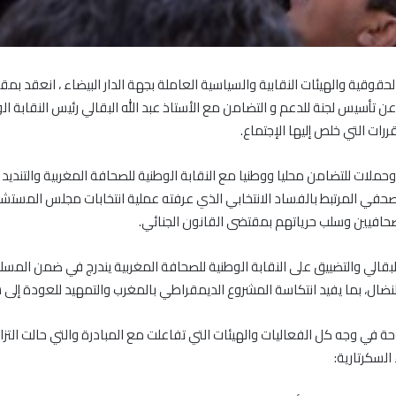
قية والهيئات النقابية والسياسية العاملة بجهة الدار البيضاء ، انعقد بمقر فر
201 ، اجتماع تم فيه الإعلان عن تأسيس لجنة للدعم و التضامن مع الأستاذ عبد الله البقالي رئي
رات التي خلص إليها الإجتماع.
ملات للتضامن محليا ووطنيا مع النقابة الوطنية للصحافة المغربية والتند
حفي المرتبط بالفساد الانتخابي الذي عرفته عملية انتخابات مجلس المست
لصحافيين وسلب حرياتهم بمقتضى القانون الجنائي.
البقالي والتضييق على النقابة الوطنية للصحافة المغربية يندرج في ضمن ا
ضال، بما يفيد انتكاسة المشروع الديمقراطي بالمغرب والتمهيد للعودة إلى
ة في وجه كل الفعاليات والهيئات التي تفاعلت مع المبادرة والتي حالت الت
السكرتارية: