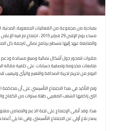
بمبادرة من مجموعة من الفعاليات الجمعوية، المدنية، الحقو
مساء يوم الإثنين 29 فبراير 5
والمتابعة عهد إليها بتسطير برنامج نضالي لترجمة كل المقر
مقررات تتمحور حول أشكال نضالية وصيغ مساندة ودعم وح
متابعات مخدومة وتصفية حسابات، على خلفية مقاله الص
اليوم من تجريم لحرية الصحافة والتعبير والرأي وترهيب ل
وتم التأكيد في هذا الاجتماع التأسيسي على أن محاكمة 
التي راكمها الشعب المغربي طيلة سنوات من الكفاح والن
هذا، وقد أبقى الإجتماع على لجنة الدعم والتضامن مفتوح
يصدر بلاغ أولي عن الاجتماع التأسيسي، وفي ما يلي أعضاء 