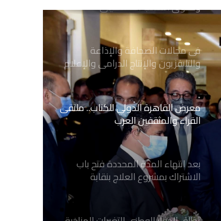
فى مجالات الصحافة والإذاعة
والتليفزيون والإنتاج الدرامى والإعلام
الرقمي
معرض القاهرة الدولي للكتاب.. ملتقى
القراء والمثقفين العرب
بعد انتهاء المدة المحددة فتح باب
الاشتراك بمشروع العلاج بنقابة
الصحفيين المصريين
تطلق الحوار الوطنى للتغيرات المناخية
وتعلن جائزة للصحافة و الإعلام ‎البيئي
عن التغيرات المناخية