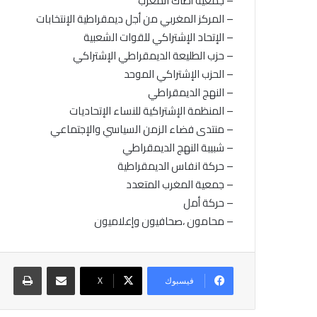
– جمعية أطاك المغرب
– المركز المغربي من أجل ديمقراطية الإنتخابات
– الإتحاد الإشتراكي للقوات الشعبية
– حزب الطليعة الديمقراطي الإشتراكي
– الحزب الإشتراكي الموحد
– النهج الديمقراطي
– المنظمة الإشتراكية للنساء الإتحاديات
– منتدى فضاء الزمن السياسي والإجتماعي
– شبيبة النهج الديمقراطي
– حركة انفاس الديمقراطية
– جمعية المغرب المتعدد
– حركة أمل
– محامون ،صحافيون وإعلاميون
مشاركة عبر البريد
طباع
فيسبوك
X