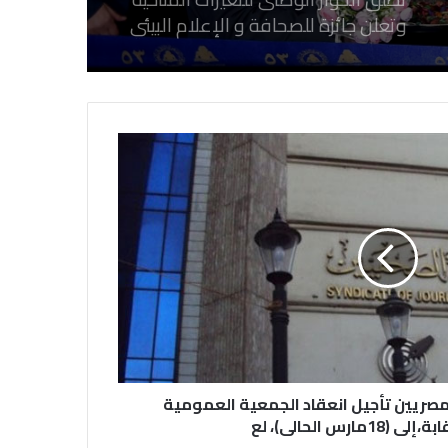
نقابة الصحفيين العراقيين تستقبل طلبة
كلية الإعلام بجامعة المستقبل في بابل
في احتفالية عيد الصحافة النجفية
بمناسبة مرور ١١٢ عاما على صدور أول
صحيفة (العلم)
في عيد الصحافة العراقية تحية لكل
الصحفيين ولأرواح شهداء الصحافة
رئيس العراق ومجلس الوزراء والنواب
والشخصيات العامة يهنؤن الصحفيين
مصريين تأجيل انعقاد الجمعية العمومية
العراقيين
1مارس الحالى)، لع