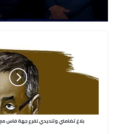
بلاغ تضامني‎ وتنديدي لفرع جهة فاس مع الزميل عبد الله البقالي