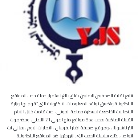
تتابع نقابة الصحفيين اليمنيين بقلق بالغ استمرار حملة حجب المواقع
الالكترونية وتضييق نوافذ المعلومات الالكترونية التي تقوم بها وزارة
الاتصالات الخاضعة لسيطرة جماعة الحوثي ، حيث قامت خلال الايام
القليلة الماضية بحجب عدة مواقع منها عربي 21 اللندني، وحضرموت
انتر ناشيونال ،وموقع صحيفة اخبار الفرسان ، الامارات اليوم ، يماني نت
لتواصل بذلك سلسلة الحجب التي انتهجتها ضد المواقع الالكترونية