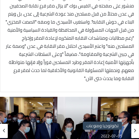
منشور على صفحته في الفيس بوك "لا يزال مقر فرع نقابة الصحفيين
في عدن محتلاً من قبل مسلحين منذ عودة الشرعية إلى عدن، بل ويتم
البناء في حوش النقابه". واستغرب الأسيدي ما وصفه "الصمت المخزي"
من قبل الجهات المسؤولة في المحافظة والقيادة السياسية والأمنية
"رغم مطالبات ومناشدات النقابه المتكرره لإعادة المقر وإخراج
المسلحين منه" واعتبر الأسيدي احتلال مقر النقابة في عدن "وصمة عار
في جبين الشرعية والمقاومة"، مضيفاً "وعلى السلطات الشرعية
بأجهزتها الأمنية إعادة المقر وطرد المسلحين فوراً وإلا فإنها متواطئة
معهم، ونحملها المسئولية القانونية والأخلاقية لما حدث لمقر فرع
النقابة وما يحدث حتى الآن"
تكنولوجيا ومنوعات
2022-07-05