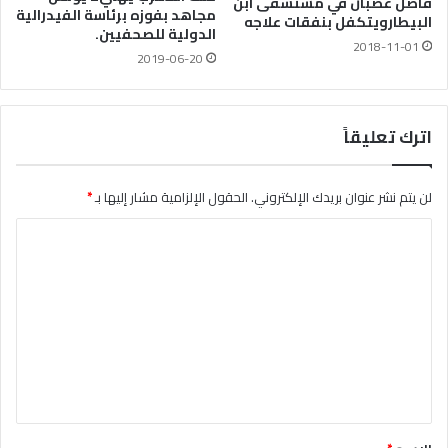
فاضل غضبان في مستشفى ابن
مجاهد بفوزه برئاسة الفيدرالية
البيطارويتكفل بنفقات علاجه
الدولية للصحفيين.
2018-11-01
2019-06-20
اترك تعليقاً
لن يتم نشر عنوان بريدك الإلكتروني.
الحقول الإلزامية مشار إليها بـ
*
ا
ل
ت
ع
ل
ي
ق
*