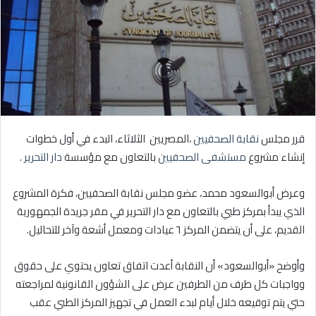
قرر مجلس
نقابة الصحفيين
،المصريين الثلاثاء، البدء في أول خطوات
إنشاء مشروع
مستشفى الصحفيين
بالتعاون مع مؤسسة
دار التحرير
.
وعرض أبوالسعود محمد، عضو مجلس نقابة الصحفيين، فكرة المشروع
الذي يبدأ بمركز طبي بالتعاون مع دار التحرير في مقر جريدة الجمهورية
القديم، على أن يتضمن المركز ٦ عيادات ومعمل أشعة وآخر للتحاليل.
وأوضح «أبوالسعود» أن النقابة أعدت اتفاق تعاون يحتوي على حقوق
وواجبات كل طرف من الطرفين عرض على الشؤون القانونية لمراجعته
حتي يتم توقيعه خلال أيام لبدء العمل في تجهيز المركز الطبي عقب