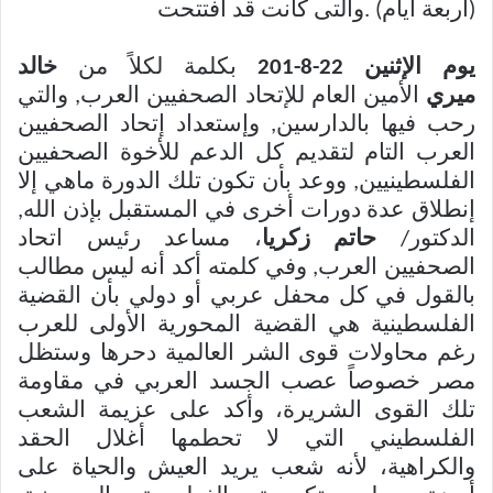
(أربعة أيام) .والتى كانت قد افتتحت
يوم الإثنين 22-8-201
بكلمة لكلاً من
خالد
ميري
الأمين العام للإتحاد الصحفيين العرب, والتي
رحب فيها بالدارسين, وإستعداد إتحاد الصحفيين
العرب التام لتقديم كل الدعم للأخوة الصحفيين
الفلسطينيين, ووعد بأن تكون تلك الدورة ماهي إلا
إنطلاق عدة دورات أخرى في المستقبل بإذن الله,
الدكتور/
حاتم زكريا
، مساعد رئيس اتحاد
الصحفيين العرب, وفي كلمته أكد أنه ليس مطالب
بالقول في كل محفل عربي أو دولي بأن القضية
الفلسطينية هي القضية المحورية الأولى للعرب
رغم محاولات قوى الشر العالمية دحرها وستظل
مصر خصوصاً عصب الجسد العربي في مقاومة
تلك القوى الشريرة، وأكد على عزيمة الشعب
الفلسطيني التي لا تحطمها أغلال الحقد
والكراهية، لأنه شعب يريد العيش والحياة على