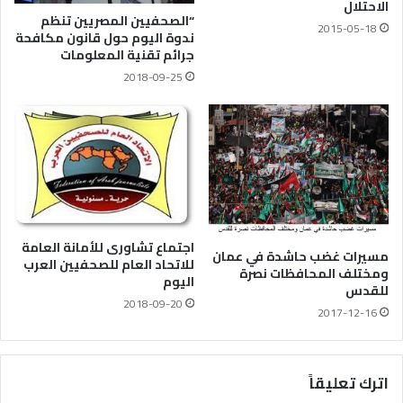
الاحتلال
“الصحفيين المصريين تنظم
2015-05-18
ندوة اليوم حول قانون مكافحة
جرائم تقنية المعلومات
2018-09-25
اجتماع تشاورى للأمانة العامة
مسيرات غضب حاشدة في عمان
للاتحاد العام للصحفيين العرب
ومختلف المحافظات نصرة
اليوم
للقدس
2018-09-20
2017-12-16
اترك تعليقاً