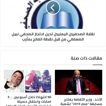
نقابة الصحفيين اليمنيين تدين احتجاز الصحفي نبيل
الصعفاني من قبل نقطة الفالج بمأرب
مقالات ذات صلة
90 انتهاكا خلال أسبوعين … 3
الأحد.. وزير الثقافة يفتتح
اصابات واعتقال حصيلة
مسابقة “مصر 2015” لشعبة