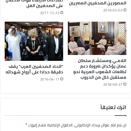
اعتداءات الأربعاء قوات الاحتلال
المصورين الصحفيين المصريين
على الصحفيين الفل
2016-02-03
2017-12-23
اللامـي ومستشـار سلطان
عمان يؤكدان ضرورة دعم
“اتحاد الصحفيين العرب” يقف
تطلعات الشعوب العربية نحو
دقيقة حدادا على أرواح شهدائه
مستقبل خال من الحروب
2016-04-11
2018-06-27
اترك تعليقاً
لن يتم نشر عنوان بريدك الإلكتروني.
الحقول الإلزامية مشار إليها بـ
*