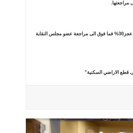
 مراجعتها.
في عيد الصحافة العراقية تحية لكل
الصحفيين ولأرواح شهداء الصحافة
وقالت في بيان" ندعو الزملاء الجرحى من المراسلين والمصورين الذين تعرضوا للاصابة خلال تغطية المعارك، ولديهم نسبة عجز30% فما فوق الى مراجعة عضو مجلس النقابة
رئيس العراق ومجلس الوزراء والنواب
والشخصيات العامة يهنؤن الصحفيين
العراقيين
يطالب السلطات السودانية بالإفراج
ى قطع الاراضي السكنية"
الفوري عن الزميل الصحفي اسحق
احمد فضل الله
يدعو الى دعم القضية الفلسطينية
وحقوق الشعب الفلسطيني