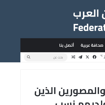
صحافة عربية
أتصل بنا
X
فيسبوك
تيلقرام
مقال عشوائي
بحث
℃
عن
والمصورين الذين
ولديهم نسب