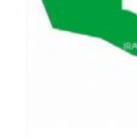
في احتفالية عيد الصحافة النجفية
بمناسبة مرور ١١٢ عاما على صدور أول
صحيفة (العلم)