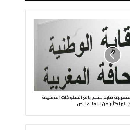
نقابة الصحفيين العراقيين تستقبل طلبة
كلية الإعلام بجامعة المستقبل في بابل
في احتفالية عيد الصحافة النجفية
بمناسبة مرور ١١٢ عاما على صدور أول
صحيفة (العلم)
في عيد الصحافة العراقية تحية لكل
الصحفيين ولأرواح شهداء الصحافة
لمغربية تتابع بقلق بالغ السلوكات المشينة
 لها كثير من الزملاء الص
رئيس العراق ومجلس الوزراء والنواب
والشخصيات العامة يهنؤن الصحفيين
العراقيين