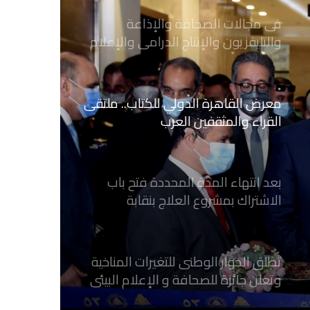
فى مجالات الصحافة والإذاعة
والتليفزيون والإنتاج الدرامى والإعلام
الرقمي
معرض القاهرة الدولي للكتاب.. ملتقى
القراء والمثقفين العرب
بعد انتهاء المدة المحددة فتح باب
الاشتراك بمشروع العلاج بنقابة
الصحفيين المصريين
تطلق الحوار الوطنى للتغيرات المناخية
وتعلن جائزة للصحافة و الإعلام ‎البيئي
عن التغيرات المناخية