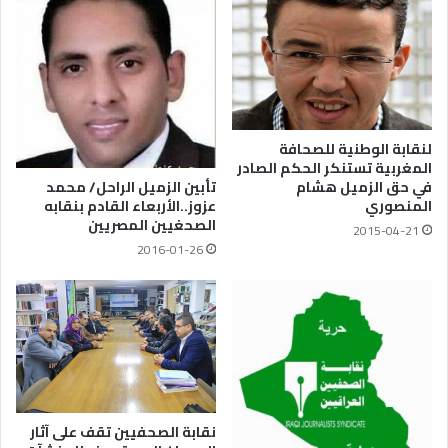
لنقابة الوطنية للصحافة
المغربية تستنكر الحكم الصادر
في حق الزميل هشام
تأبين الزميل الراحل/ محمد
المنصوري
عزوز..الأربعاء القادم بنقابه
الصحغيين المصريين
2015-04-21
2016-01-26
نقابة الصحفيين تقف على آثار