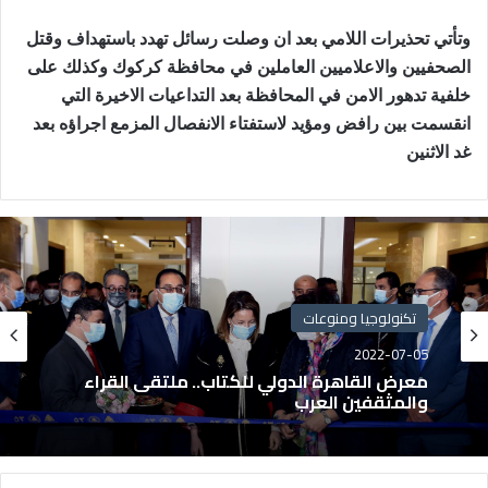
وتأتي تحذيرات اللامي بعد ان وصلت رسائل تهدد باستهداف وقتل
الصحفيين والاعلاميين العاملين في محافظة كركوك وكذلك على
خلفية تدهور الامن في المحافظة بعد التداعيات الاخيرة التي
انقسمت بين رافض ومؤيد لاستفتاء الانفصال المزمع اجراؤه بعد
غد الاثنين
تكنولوجيا ومنوعات
2022-07-05
معرض القاهرة الدولي للكتاب.. ملتقى القراء
والمثقفين العرب