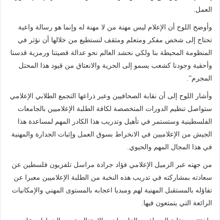
العمل.
وأوضح اللوح أن الإعلام ليس مهنة من لا مهنة له وإنما هو رسالة واعية
تحتاج إلى شخص مفكر ومتعلم ومثقف لنستطيع من خلالها أن نؤثر في
المنظومة المحيطة بنا ولكي نحشد العالم نحو عدالة قضيتنا ورمزية قدسنا
وأحقية وجودنا كشعب يسمو إلى الحرية والانعتاق من قيود هذا المحتل
المجرم”.
وأشار اللوح إلى أن نقابة الصحافيين وعبر ذراعها التجمع الطلابي الإعلامي
ستواصل تنظيم الدورات المتخصصة لكافة الطلبة الإعلاميين بالجامعات
الفلسطينية وستستمر في تأهيل وتدريب هذا الكادر المهم لمساعدة هذا
الجيش من الإعلاميين في الانخراط بسوق العمل وإثبات الجدارة والمهنية
في هذا المجال المهم والحيوي.
من جهته عبر الزميل الإعلامي فؤاد جرادة مراسل تلفزيون فلسطين عن
سعادته بمشاركته في تدريب هذه النخبة من الطلبة الإعلاميين معبرا عن
تفاؤله بالمستقبل المهنية لهم ومبديا اعجابه بالمستوى المهني والإمكانيات
الرائعة التي يتمتعون فيها.