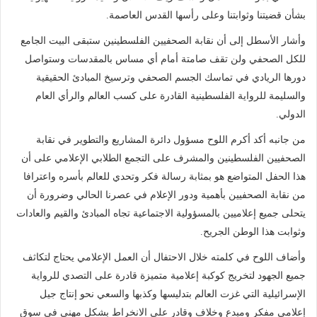
بشأن قضيتنا وثوابتنا وعلى رأسها القدس العاصمة.
وأشار الأسطل إلى أن نقابة الصحفيين الفلسطينين ستبقى البيت الجامع
للكل الصحفي ولن تقف صامتة أمام أي مساس بالمقدسات وستواصل
دورها الريادي في تماسك الجسم الصحفي وترسيخ المبادئ الحقيقية
والسليمة للرواية الفلسطينية القادرة على كسب العالم والرأي العام
الدولي.
من جانبه أكد أكرم اللوح مسؤول دائرة المشاريع والتطوير في نقابة
الصحفيين الفلسطينين والمشرف على التجمع الطلابي الإعلامي على أن
هذا الحفل المتواضع هو بمثابة رسالة فكر وتحدي للعالم بأسره واعترافا
من نقابة الصحفيين بأهمية ودور الإعلام في عصرنا الحالي وضرورة أن
يتحلى جميع إعلاميين بالمسؤولية الاجتماعية تجاه المبادئ والقيم والعادات
وثوابت هذا الوطن الجريح.
وأضاف اللوح في كلمته خلال الاحتفال أن العمل الإعلامي يحتاج لتكاثف
جميع الجهود لتخريج كوكبة إعلامية متميزة قادرة على التصدي للرواية
الإسرائيلية التي غزت العالم بتدليسها وكذبها والسعي نحو إنتاج جيل
إعلامي مفكر ومبدع وخلاف وقادر على الانخراط بشكل مهني في سوق