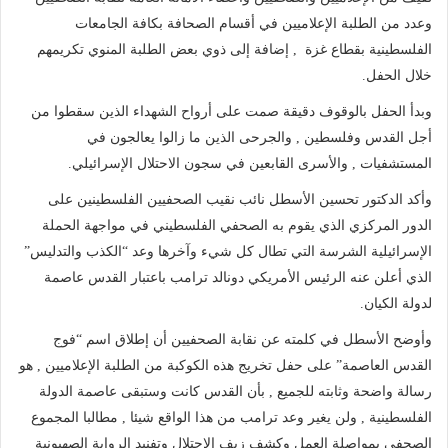
وعدد من الطلبة الإعلاميين في أقسام الصحافة بكافة الجامعات
الفلسطينية بقطاع غزة , إضافة إلى ذوي بعض الطلبة المنوي تكريمهم
خلال الحفل.
وبدأ الحفل بالوقوف دقيقة صمت على أرواح الشهداء الذين سقطوا من
أجل القدس وفلسطين , والجرحى الذين ما زالوا يعالجون في
المستشفيات , والأسرى القابعين في سجون الاحتلال الإسرائيلي.
وأكد الدكتور تحسين الأسطل نائب نقيب الصحفيين الفلسطينين على
الدور المركزي الذي يقوم به الصحفي الفلسطيني في مواجهة الحملة
الإسرائيلية الشرسة التي تطال كل شيء وآخرها وعد “الكذب والتدليس”
الذي أعلن عنه الرئيس الأمريكي دونالد ترامب باعتبار القدس عاصمة
لدولة الكيان.
وأوضح الأسطل في كلمته عن نقابة الصحفيين أن إطلاق اسم “فوج
القدس العاصمة” على حفل تخريج هذه الكوكبة من الطلبة الإعلاميين , هو
رسالة واضحة وثابته للجميع , بأن القدس كانت وستبقى عاصمة الدولة
الفلسطينية , ولن يغير وعد ترامب من هذا الواقع شيئا , مطالبا المجموع
الصحفي بمواصلة العمل وكشف زيف الاحتلال وتفنيد الرواية الصهيونية