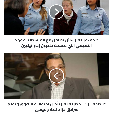
صحف عربية: رسائل تضامن مع الفلسطينية عهد
التميمي التي صفعت جنديين إسرائيليين
"الصحفيين" المصريه تقرر تأجيل احتفالية التفوق وتقيم
سرادق عزاء لصلاح عيسى