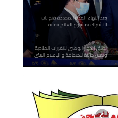
بعد انتهاء المدة المحددة فتح باب
الاشتراك بمشروع العلاج بنقابة
الصحفيين المصريين
تطلق الحوار الوطنى للتغيرات المناخية
وتعلن جائزة للصحافة و الإعلام ‎البيئي
عن التغيرات المناخية
نقابة الصحفيين العراقيين تستقبل طلبة
كلية الإعلام بجامعة المستقبل في بابل
في احتفالية عيد الصحافة النجفية
بمناسبة مرور ١١٢ عاما على صدور أول