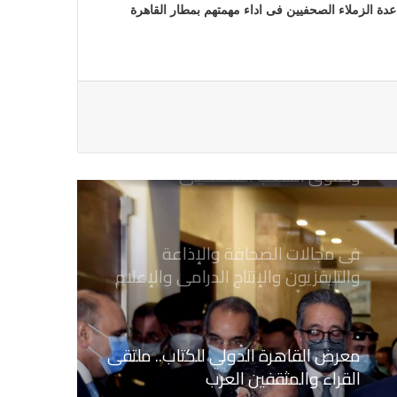
ة الزملاء الصحفيين فى اداء مهمتهم بمطار القاهرة
يطالب السلطات السودانية بالإفراج
الفوري عن الزميل الصحفي اسحق
احمد فضل الله
يدعو الى دعم القضية الفلسطينية
وحقوق الشعب الفلسطيني
فى مجالات الصحافة والإذاعة
والتليفزيون والإنتاج الدرامى والإعلام
الرقمي
معرض القاهرة الدولي للكتاب.. ملتقى
القراء والمثقفين العرب