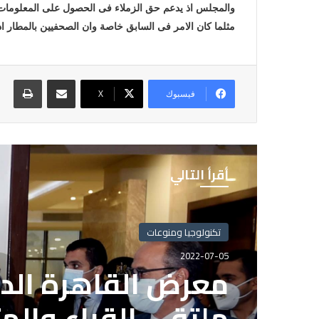
والمجلس اذ يدعم حق الزملاء فى الحصول على المعلومات دو
مثلما كان الامر فى السابق خاصة وان الصحفيين بالمطار اد
مشاركة عبر البريد
طباع
فيسبوك
X
أقرأ التالي
تكنولوجيا ومنوعات
2022-07-05
معرض القاهرة الدو
ملتقى القراء والم