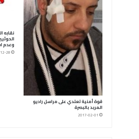
نقابه ا
الحوثيي
وعدم ا
12-28
قوة أمنية تعتدي على مراسل راديو
المربد بالبصرة
2017-02-01