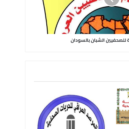
صحيفة (العلم)
في عيد الصحافة العراقية تحية لكل
الصحفيين ولأرواح شهداء الصحافة
ة للصحفيين الشبان بالسودان
رئيس العراق ومجلس الوزراء والنواب
والشخصيات العامة يهنؤن الصحفيين
العراقيين
يطالب السلطات السودانية بالإفراج
الفوري عن الزميل الصحفي اسحق
احمد فضل الله
يدعو الى دعم القضية الفلسطينية