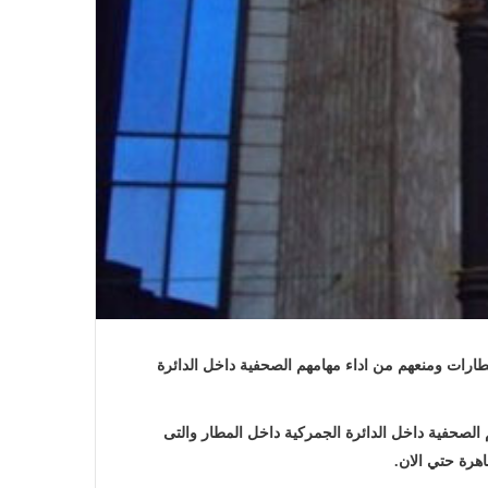
في احتفالية عيد الصحافة النجفية
بمناسبة مرور ١١٢ عاما على صدور أول
صحيفة (العلم)
في عيد الصحافة العراقية تحية لكل
الصحفيين ولأرواح شهداء الصحافة
حررى شئون وزارة الطيران والمطارات ومنعهم من اداء مهامهم الصحفية داخل الدائرة
رئيس العراق ومجلس الوزراء والنواب
 الصحفية داخل الدائرة الجمركية داخل المطار والتى
والشخصيات العامة يهنؤن الصحفيين
اهرة حتي الان.
العراقيين