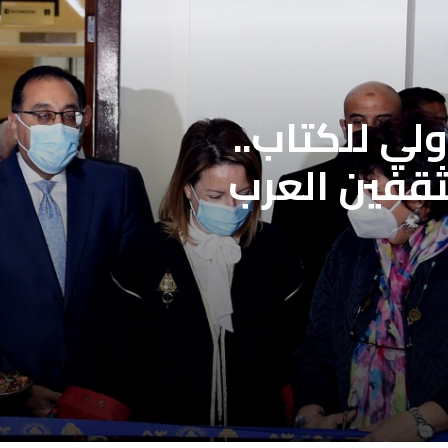
لمحددة فتح باب
علاج بنقابة
ن
لي للكتاب..
ثقفين العرب