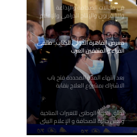
معرض القاهرة الدولي للكتاب.. ملتقى
القراء والمثقفين العرب
بعد انتهاء المدة المحددة فتح باب
الاشتراك بمشروع العلاج بنقابة
الصحفيين المصريين
تطلق الحوار الوطنى للتغيرات المناخية
وتعلن جائزة للصحافة و الإعلام ‎البيئي
عن التغيرات المناخية
نقابة الصحفيين العراقيين تستقبل طلبة
كلية الإعلام بجامعة المستقبل في بابل