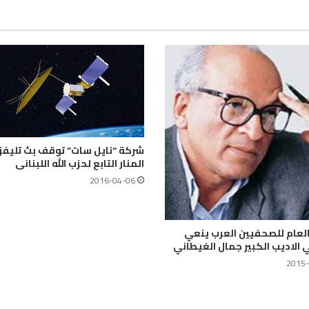
شركة “نايل سات” توقف بث تليفز
المنار التابع لحزب الله اللبنانى
2016-04-06
 العام للصحفيين العرب ينعي
الاديب الكبير جمال الغيطاني
2015-