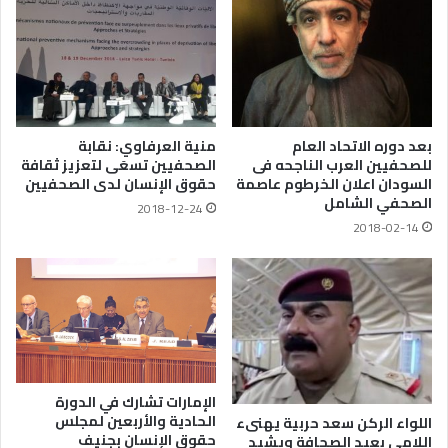
بعد دوره الاتحاد العام
منية العرفاوي: نقابة
للصحفيين العرب الناجحه فى
الصحفيين تسعَى لتعزيز ثقافة
السودان اعلان الخرطوم عاصمة
حقوق الإنسان لدى الصحفيين
الصحفي الشامل
2018-12-24
2018-02-14
الإمارات تشارك في الدورة
الحادية والأربعين لمجلس
اللواء الركن سعد حربية يهنىء
حقوق الإنسان بجنيف
اللامي بعيد الصحافة ويشيد