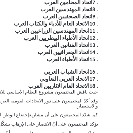
.
7
اتحاد
المحامين
العرب
.
8
اتحاد
المهندسين
العرب
.
9
اتحاد
الصحفيين
العرب
.
10
الاتحاد
العام
للأدباء
والكتاب
العرب
.
11
اتحاد
المهندسين
الزراعيين
العرب
.
12
اتحاد
الأطباء
البيطريين
العرب
.
13
اتحاد
الفنانين
العرب
.
14
اتحاد
الجغرافيين
العرب
.
15
اتحاد
الأطباء
العرب
.
16
اتحاد
الشباب
العربي
.
17
الاتحاد
العربي
التعاوني
.
18
الاتحاد
العام
الاثاريين
العرب
حيث
ناقش
المجتمعون
مشروع
النظام
الأساسي
للات
وقد
أكدّ
المجتمعون
على
دور
الاتحادات
القومية
العرب
والاستعمار
.
كما
شدّد
المجتمعون
على
أن
مشاريع
إخضاع
الوطن
ا
يؤكد
المجتمعون
على
أنّ
الانتصار
على
الإرهاب
يشكّل