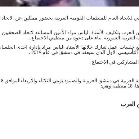
لاتحاد العام للمنظمات القومية العربية بحضور ممثلين عن الاتحادات ال
ين العرب بتكليف الأستاذ الياس مراد الأمين المساعد لاتحاد الصحفيين
 العربية السورية بناء على دعوة من منظمي الاجتماع .
بع جلسات عمل شارك خلالها الأستاذ الياس مراد بإدارة احدي الجلس
التأسيسي الأول الذي سيعقد في دمشق في عام 2019 .
لمشاركين في الاجتماع .
ة
العربية
في
دمشق
العروبة
والصمود يومي
الثلاثاء
والاربعاء
الموافق
018
ا
18
منظمة
وهي
:
ن
العرب