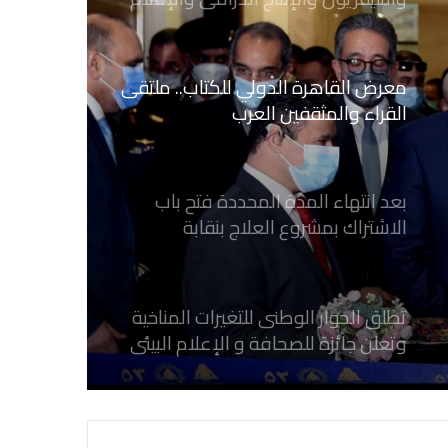
القراء والمثقفين العرب
بعد انتهاء المدة المحددة فتح باب
الاشتراك بمشروع العلاج بنقابة
الصحفيين المصريين
تطلق الحوار الوطنى للتغيرات المناخية
وتعلن جائزة للصحافة و الإعلام ‎البيئي
عن التغيرات المناخية
نقابة الصحفيين العراقيين تستقبل طلبة
كلية الإعلام بجامعة المستقبل في بابل
في احتفالية عيد الصحافة النجفية