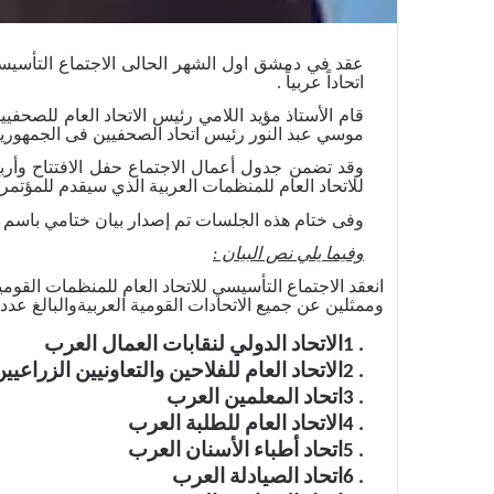
عقد في دمشق اول الشهر الحالى الاجتماع التأسيسي ل
اتحاداً عربياً .
قام الأستاذ مؤيد اللامي رئيس الاتحاد العام للصحفي
موسي عبد النور رئيس اتحاد الصحفيين فى الجمهورية
وقد تضمن جدول أعمال الاجتماع حفل الافتتاح وأر
للاتحاد العام للمنظمات العربية الذي سيقدم للمؤتمر 
وفى ختام هذه الجلسات تم إصدار بيان ختامي باسم ا
وفيما يلي نص البيان :
انعقد
الاجتماع
التأسيسي
للاتحاد
العام
للمنظمات
القومي
وممثلين
عن
جميع
الاتحادات
القومية
العربية
والبالغ
عدده
.
1
الاتحاد
الدولي
لنقابات
العمال
العرب
.
2
الاتحاد
العام
للفلاحين
والتعاونيين
الزراعيي
.
3
اتحاد
المعلمين
العرب
.
4
الاتحاد
العام
للطلبة
العرب
.
5
اتحاد
أطباء
الأسنان
العرب
.
6
اتحاد
الصيادلة
العرب