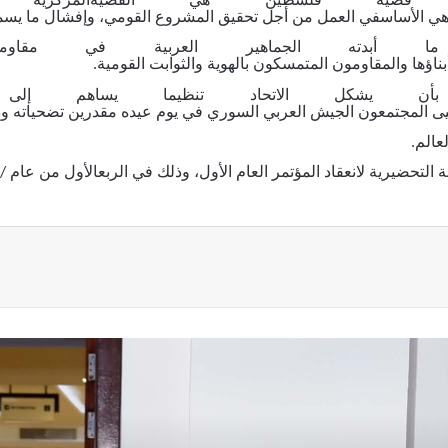
قضية
فلسطين
هي
القضية
المركزية
ي
الأساس
في
العمل
من
أجل
تحقيق المشروع
القومي،
وإفشال
ما
يسم
ما
أبدته
الجماهير
العربية
في
مقاومت
بناؤها
والمقاومون
المتمسكون بالهوية
والثوابت
القومية
.
بأن
يشكل
الاتحاد
تنظيما
يساهم
إلى
ى
المجتمعون
الجيش
العربي
السوري
في
يوم
عيده
مقدرين
تضحياته
ود
لعالم
.
ة
التحضيرية
لانعقاد
المؤتمر
العام
الأول، وذلك
في
الربع
الأول
من
عام
 /
ة