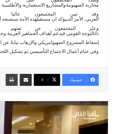
وشدّد
المجتمعون
على
أنّ
محاربة
الصهيونية
والمشاريع
الاستعمارية
والأطلسية
ه
وقد
ثمن
المجتمعون
عاليا
العربي،
الأمر
الذي
يؤكد
ان
مستقبل
هذه
الأمة
سيصنعه
أ
وعبّر
المجتمعون
عن
ثقتهم
ذات
التوجه
القومي
في
دعم
أهداف
الجماهير
العربية
.
وحي
إسقاط
المشروع
الصهيوامريكي
والإرهاب
نيابةً
عن
ا
وفي
ختام
أعمال
الاجتماع
التأسيسي
تم
تشكيل
اللجن
مشاركة عبر البريد
طباع
فيسبوك
X
أقرأ التالي