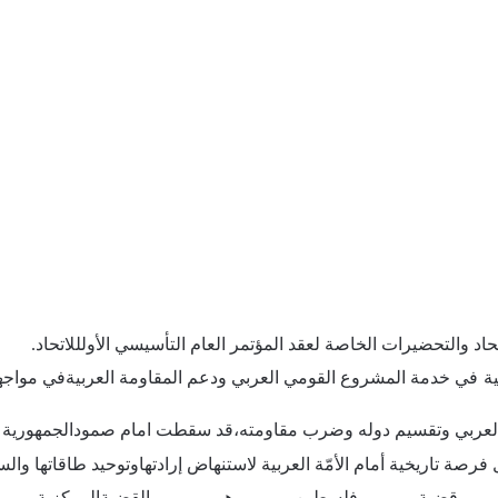
حاد
والتحضيرات
الخاصة
لعقد
المؤتمر العام
التأسيسي
الأول
للاتحاد
.
ية
في
خدمة
المشروع
القومي
العربي ودعم
المقاومة
العربية
في
مواجه
لعربي
وتقسيم
دوله
وضرب
مقاومته،قد
سقطت
امام
صمود
الجمهورية
فرصة
تاريخية
أمام
الأمّة
العربية لاستنهاض
إرادتها
وتوحيد
طاقاتها
والس