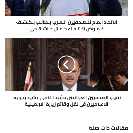
الاتحاد العام للـصـحفيين الـعـرب يـطالـب بـكـشـف
غـمـوض اخـتـفـاء جـمـال خـاشـقـجي
نقيب الصحفيين العراقيين مؤيد اللامي يشيد بجهود
الاعلاميين في نقل وقائع زيارة الاربعينية
مقالات ذات صلة