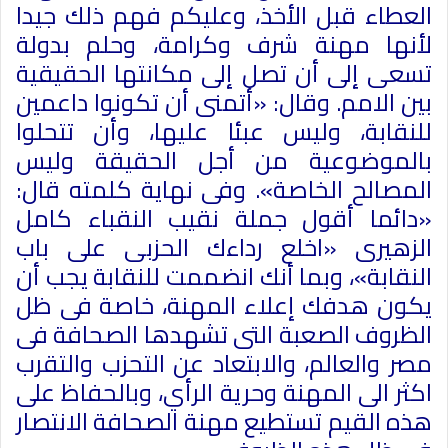
العطاء قبل الأخذ، وعليكم فهم ذلك جيدا
لأنها مهنة شرف وكرامة، وحلم بدولة
تسعى إلى أن تصل إلى مكانتها الحقيقية
بين الامم. وقال: «أتمنى أن تكونوا داعمين
للنقابة، وليس عبئا عليها، وأن تتحلوا
بالموضوعية من أجل الحقيقة وليس
المصالح الخاصة». وفى نهاية كلمته قال:
«دائما أقول جملة نقيب النقباء كامل
الزهيرى «اخلع رداءك الحزبى على باب
النقابة»، وبما أنك انضممت للنقابة يجب أن
يكون هدفك إعلاء المهنة، خاصة فى ظل
الظروف الصعبة التى تشهدها الصحافة فى
مصر والعالم، والابتعاد عن التحزب والتقرب
اكثر الى المهنة وحرية الرأي، وبالحفاظ على
هذه القيم تستطيع مهنة الصحافة الانتصار