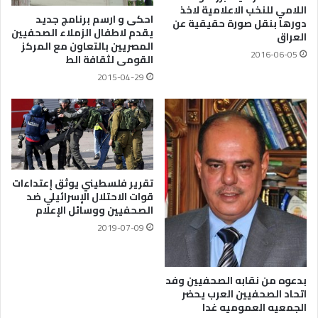
اللامي للنخب الاعلامية لاخذ
احكى و ارسم برنامج جديد
دورها بنقل صورة حقيقية عن
يقدم لاطفال الزملاء الصحفيين
العراق
المصريين بالتعاون مع المركز
2016-06-05
القومى لثقافة الط
2015-04-29
تقرير فلسطيني يوثق إعتداءات
قوات الاحتلال الإسرائيلي ضد
الصحفيين ووسائل الإعلام
2019-07-09
بدعوه من نقابه الصحفيين وفد
اتحاد الصحفيين العرب يحضر
الجمعيه العموميه غدا