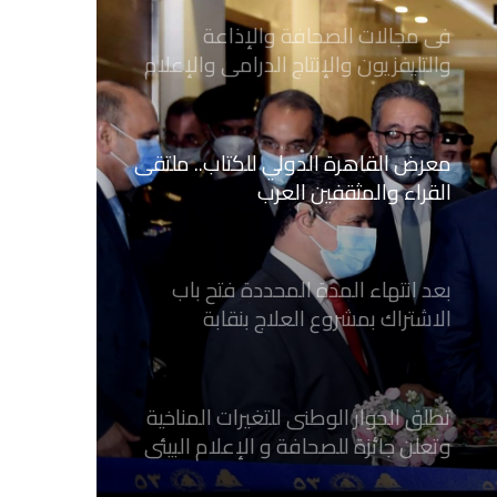
فى مجالات الصحافة والإذاعة
والتليفزيون والإنتاج الدرامى والإعلام
الرقمي
معرض القاهرة الدولي للكتاب.. ملتقى
القراء والمثقفين العرب
بعد انتهاء المدة المحددة فتح باب
الاشتراك بمشروع العلاج بنقابة
الصحفيين المصريين
تطلق الحوار الوطنى للتغيرات المناخية
وتعلن جائزة للصحافة و الإعلام ‎البيئي
عن التغيرات المناخية