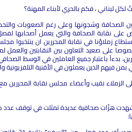
يتٌ لكل لبناني ، فكم بالحري لأبناء المهنة؟
ن الصحافة وشجونها وعلى رغم الصعوبات والتحديا
 على نقابة الصحافة والتي يعمل أصحابها لفصل 
ع زملاؤنا في نقابة المحررين ان ينتخبوا مجلساً ج
وصا على صعيد التعاون بين النقابتين والعمل لمص
ن، بدءاً باعتبار جميع العاملين في الوسط الصحا
 بمن فيهم الذين يعملون في الأقنية التلفزيونية وال
ً الى الزملاء نقيب وأعضاء مجلس نقابة المحررين مع
 شهدت هزّات صحافية عديدة تمثلت في توقف عدد 
: