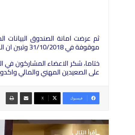
ثم عرضت امانة الصندوق البيانات ا
موقوفة في 31/10/2018 وتبين ان النقابة قد حققت تنائج جيدة لمس اعضاء النقابة مفاعيلها في علاقاتهم معها.
ختاما، شكر الاعضاء المشاركون في ال
على الصعيدين المهني والمالي واكدوا 
مشاركة عبر البريد
طباع
فيسبوك
X
أقرأ التالي