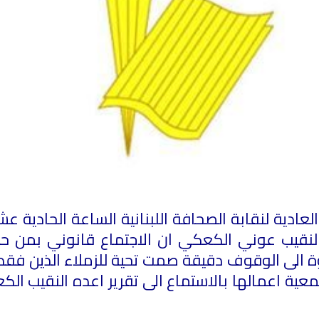
 النقيب عوني الكعكي ان الاجتماع قانوني بمن حضر
لدعوة الى الوقوف دقيقة صمت تحية للزملاء الذين 
معية اعمالها بالاستماع الى تقرير اعده النقيب ال