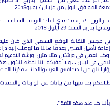
ة الموافق الاول من حزيران / يونيو2018.
يخ السبت 29 أيلول 2018.
 مجلس النقابة الوضع السلمي الذي كان عليه م
 وإعادة تأهيل المبنى بعدما هالنا ما توصلت إليه 
وكنا نعمل في ورشتين متلازمتين: ورشة التدعيم ثم 
علامي في لبنان … ولا أخفيكم اننا نخطط لتكون هذه ا
ار لبنان من الصحافيين العرب والأجانب، قدّرنا الله
طلاعكم بما فيها من بيانات عن الواردات والنفقات،
ننا كنا عند هذه الثقة ".