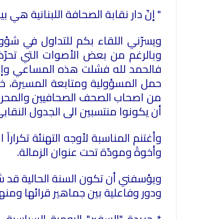
" إنّ دار نقابة الصحافة اللبنانية هي ب
ويسرّني اللقاء بكم للتداول في شؤو
وبالرغم من بعض الأصوات التي تحرّض
فالحمد لله فشلت هذه المساعي وإستطا
حمل المسؤولية ومتابعة المسيرة، خص
من اصحاب الصحف الصحافيين والمحرري
أن يكونوا منتسبين الى الجدول النقابي
وأغتنم المناسبة لأوجه التهنئة تكرارا
وأخوةً ومودّة تحت عنوان الزمالة.
ويؤسفني أن تكون السنة الحالية قد
ودور وفاعلية بين جماهير قرائها ومنها