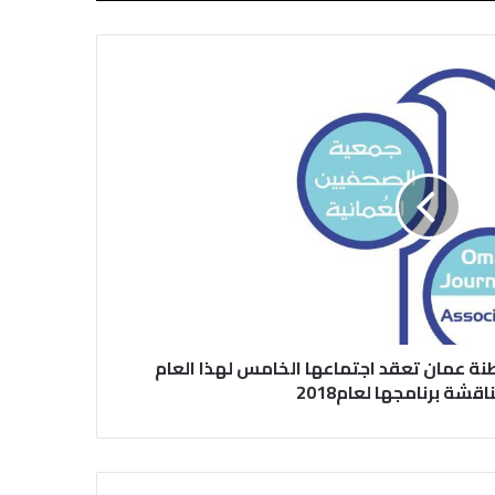
نقابة الصحفيين العراقيين تستقبل طلبة
كلية الإعلام بجامعة المستقبل في بابل
في احتفالية عيد الصحافة النجفية
بمناسبة مرور ١١٢ عاما على صدور أول
صحيفة (العلم)
في عيد الصحافة العراقية تحية لكل
الصحفيين ولأرواح شهداء الصحافة
نة عمان تعقد اجتماعها الخامس لهذا العام
قشة برنامجها لعام2018
رئيس العراق ومجلس الوزراء والنواب
والشخصيات العامة يهنؤن الصحفيين
العراقيين