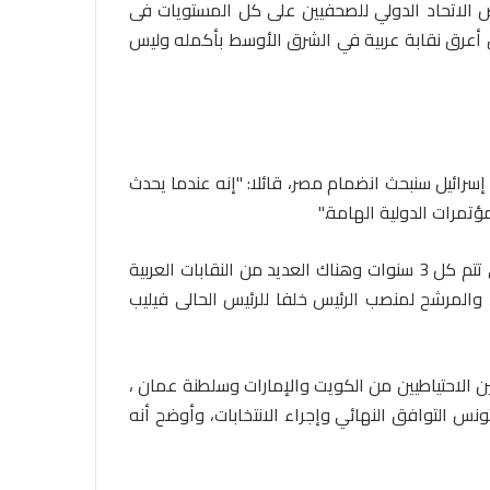
 الاتحاد الدولي للصحفيين على كل المستويات فى
ن أعرق نقابة عربية في الشرق الأوسط بأكمله وليس
في احتفالية عيد الصحافة النجفية
رائيل سنبحث انضمام مصر، قائلا: "إنه عندما يحدث
بمناسبة مرور ١١٢ عاما على صدور أول
تمرات الدولية الهامة
".
صحيفة (العلم)
وتابع: "اجتماعنا فى تونس اليوم – وهو اليوم الثالث على التوالي – يتعلق بالانتخابات الخاصة بالاتحاد الدولي للصحفيين التى تتم كل 3 سنوات وهناك العديد من النقابات العربية
في عيد الصحافة العراقية تحية لكل
والمرشح لمنصب الرئيس خلفا للرئيس الحالى فيليب
الصحفيين ولأرواح شهداء الصحافة
الاحتياطيين من الكويت والإمارات وسلطنة عمان ،
رئيس العراق ومجلس الوزراء والنواب
نس التوافق النهائي وإجراء الانتخابات، وأوضح أنه
والشخصيات العامة يهنؤن الصحفيين
العراقيين