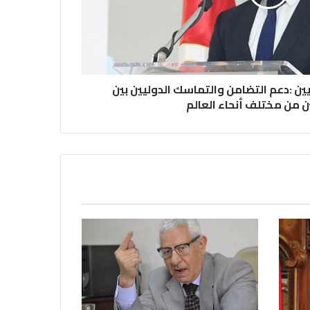
صحيفة (العلم)
في عيد الصحافة العراقية تحية لكل
الصحفيين ولأرواح شهداء الصحافة
ن :دعم التضامن والتماسك الدوليين بين
 من مختلف أنحاء العالم
رئيس العراق ومجلس الوزراء والنواب
والشخصيات العامة يهنؤن الصحفيين
العراقيين
يطالب السلطات السودانية بالإفراج
الفوري عن الزميل الصحفي اسحق
احمد فضل الله
يدعو الى دعم القضية الفلسطينية
وحقوق الشعب الفلسطيني