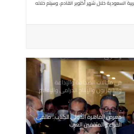
ية السعودية خلال شهر أكتوبر القادم، وسيتم خلاله
يطالب السلطات السودانية بالإفراج
الفوري عن الزميل الصحفي اسحق
احمد فضل الله
يدعو الى دعم القضية الفلسطينية
وحقوق الشعب الفلسطيني
فى مجالات الصحافة والإذاعة
والتليفزيون والإنتاج الدرامى والإعلام
الرقمي
معرض القاهرة الدولي للكتاب.. ملتقى
القراء والمثقفين العرب