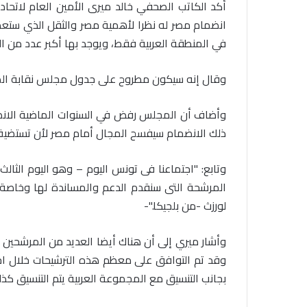
أكد الكاتب الصحفي خالد ميرى الأمين العام لاتح
انضمام مصر له نظرا لأهمية مصر والثقل الذي ستعطي
في المنطقة العربية فقط، ويوجد بها أكبر عدد من ال
وقال إنه سيكون مطروح على جدول مجلس نقابة الصحف
وأضاف أن المجلس رفض في السنوات الماضية الانضمام
ذلك الانضمام سيفسح المجال أمام مصر لأن تستضيف 
المرشحة التى سنقدم الدعم والمساندة لها وخاصة ت
لورزث -من بلجيكا
-".
وأشار ميري إلى أن هناك أيضا العديد من المرشحين
وقد تم التوافق على معظم هذه الترشيحات خلال اجتما
بجانب التنسيق مع المجموعة العربية يتم التنسيق ك