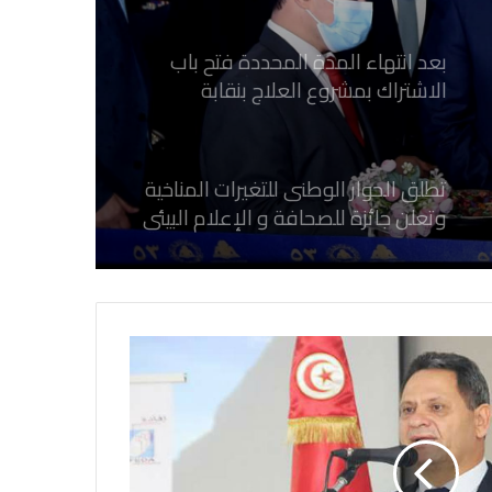
بعد انتهاء المدة المحددة فتح باب
الاشتراك بمشروع العلاج بنقابة
الصحفيين المصريين
تطلق الحوار الوطنى للتغيرات المناخية
وتعلن جائزة للصحافة و الإعلام ‎البيئي
عن التغيرات المناخية
نقابة الصحفيين العراقيين تستقبل طلبة
كلية الإعلام بجامعة المستقبل في بابل
في احتفالية عيد الصحافة النجفية
بمناسبة مرور ١١٢ عاما على صدور أول