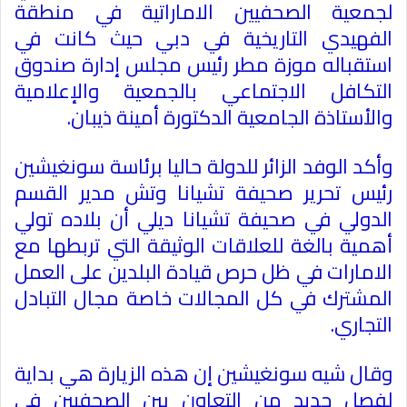
لجمعية الصحفيين الاماراتية في منطقة
الفهيدي التاريخية في دبي حيث كانت في
استقباله موزة مطر رئيس مجلس إدارة صندوق
التكافل الاجتماعي بالجمعية والإعلامية
والأستاذة الجامعية الدكتورة أمينة ذيبان
.
وأكد الوفد الزائر للدولة حاليا برئاسة سونغيشين
رئيس تحرير صحيفة تشيانا وتش مدير القسم
الدولي في صحيفة تشيانا ديلي أن بلاده تولي
أهمية بالغة للعلاقات الوثيقة التي تربطها مع
الامارات في ظل حرص قيادة البلدين على العمل
المشترك في كل المجالات خاصة مجال التبادل
التجاري
.
وقال شيه سونغيشين إن هذه الزيارة هي بداية
لفصل جديد من التعاون بين الصحفيين في