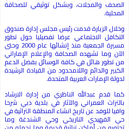
الصحف والمجلات، وبشكل توثيقي للصحافة
المحلية
.
وخلال الزيارة قدمت رئيس مجلس إدارة صندوق
التكافل الاجتماعي عرضا تفصيليا حول تطور
مسيرة الجمعية منذ إنشائها عام 2000 وحتى
الآن وما تشهده الصحافة والإعلام الإماراتي
من تطور هائل في كافة الوسائل بفضل الدعم
الكبير والدائم واللامحدود من القيادة الرشيدة
لدولة الإمارات العربية المتحدة
.
كما قدم عبدالله الناظري من إدارة الارشاد
بالتراث العمراني والآثار في بلدية دبي شرحا
وافيا للوفد عن تاريخ انشاء المنطقة التراثية في
حي الفهيدي التاريخي وحي الشندغة وما
تحتويه من أماكن تراثية قديمة وما تحمله من