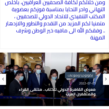
ومن خلالكم لكافة الصحفيين العراقيين، باخلص
التهاني واحر التحايا بمناسبة فوزكم بعضوية
المكتب التنفيذي للاتحاد الدولي للصحفيين ،
متمنيا لكم المزيد من التقدم والتطور والازدهار
.. وفقكم الله الى مافيه خير الوطن وشرف
المهنة
تكنولوجيا ومنوعات
2022-07-05
معرض القاهرة الدولي للكتاب.. ملتقى القراء
والمثقفين العرب