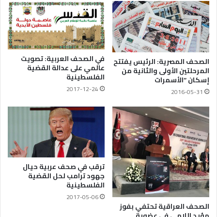
في الصحف العربية: تصويت
الصحف المصرية: الرئيس يفتتح
عالمي على عدالة القضية
المرحلتين الأولى والثانية من
الفلسطينية
إسكان “الأسمرات
2017-12-24
2016-05-31
ترقب في صحف عربية حيال
جهود ترامب لحل القضية
الفلسطينية
2017-05-06
الصحف العراقية تحتفي بفوز
مؤيد اللامي في عضوية